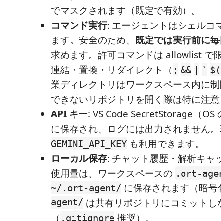
でマスクされます（既定で有効）。
コマンド実行
: エージェントはシェルコ
ます。安全のため、
既定では実行前に毎
求めます。許可コマンドは allowlist
連結・置換・リダイレクト（
;
&&
|
`
$(
業ディレクトリはワークスペース内に制
できないリポジトリを開く際は特に注意
API キー
: VS Code SecretStorag
に保存され、ログには出力されません。
も利用できます。
GEMINI_API_KEY
ローカル保存
: チャット履歴・解析キャ
使用量は、ワークスペースの
.ort-age
に保存されます（暗号
~/.ort-agent/
agent/
は共有リポジトリにコミットし
（
推奨）。
.gitignore