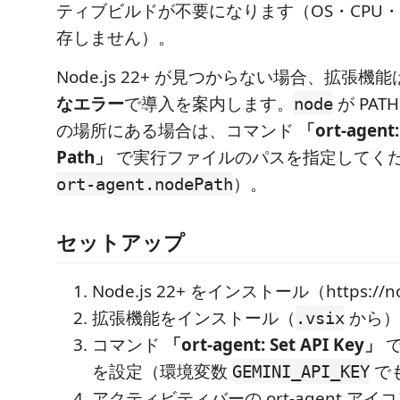
ティブビルドが不要になります（OS・CPU・VS
存しません）。
Node.js 22+ が見つからない場合、拡張機能
なエラー
で導入を案内します。
が PA
node
の場所にある場合は、コマンド
「ort-agent:
Path」
で実行ファイルのパスを指定してくだ
）。
ort-agent.nodePath
セットアップ
Node.js 22+ をインストール（https://n
拡張機能をインストール（
から）
.vsix
コマンド
「ort-agent: Set API Key」
で
を設定（環境変数
で
GEMINI_API_KEY
アクティビティバーの ort-agent ア