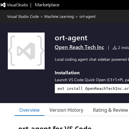
|   Marketplace
Visual Studio Code
>
Machine Learning
>
ort-agent
ort-agent
Open Reach Tech Inc
|
2 insta
Local coding agent chat sidebar powered 
Installation
Launch VS Code Quick Open (
), p
Ctrl+P
Overview
Version History
Rating & Review
ort-agent for VS Code