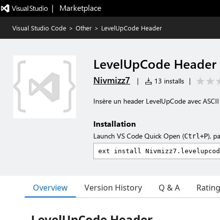
|   Marketplace
Visual Studio Code
>
Other
>
LevelUpCode Header
LevelUpCode Header
Nivmizz7
|
13 installs
|
Insère un header LevelUpCode avec ASCI
Installation
Launch VS Code Quick Open (
), p
Ctrl+P
Overview
Version History
Q & A
Ratin
LevelUpCode Header