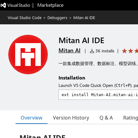
|   Marketplace
Visual Studio Code
>
Debuggers
>
Mitan AI IDE
Mitan AI IDE
Mitan AI
|
36 installs
|
一款集成数据管理、数据标注、模型训练
Installation
Launch VS Code Quick Open (
), p
Ctrl+P
Overview
Version History
Q & A
Ratin
Mitan AI IDE