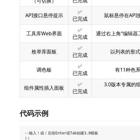
已完成
（可切换）
✅
API接口悬停提示
鼠标悬停在AP
已完成
✅
工具库Web界面
通过右上角“编辑器
已完成
✅
枚举库面板
以列表的形
已完成
✅
调色板
有11种色
已完成
✅
3.0版本专属
组件属性插入面板
已完成
代码示例
--输入！或！后按Enter或Tab创建3.0模板

!！
