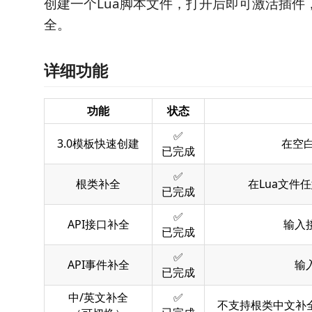
创建一个Lua脚本文件，打开后即可激活插件
全。
详细功能
功能
状态
✅
3.0模板快速创建
在空白
已完成
✅
根类补全
在Lua文件
已完成
✅
API接口补全
输入
已完成
✅
API事件补全
输
已完成
中/英文补全
✅
不支持根类中文补全