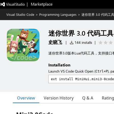
|   Marketplace
Visual Studio Code
>
Programming Languages
>
迷你世界 3.0 代码工
迷你世界 3.0 代码工具
史晓飞
|
144 installs
|
迷你世界3.0版本Lua代码工具，支持接
Installation
Launch VS Code Quick Open (
), p
Ctrl+P
Overview
Version History
Q & A
Ratin