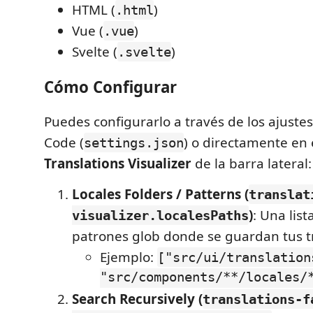
HTML (
)
.html
Vue (
)
.vue
Svelte (
)
.svelte
Cómo Configurar
Puedes configurarlo a través de los ajuste
Code (
) o directamente en 
settings.json
Translations Visualizer
de la barra lateral:
Locales Folders / Patterns (
translat
)
: Una lis
visualizer.localesPaths
patrones glob donde se guardan tus t
Ejemplo:
["src/ui/translation
"src/components/**/locales/
Search Recursively (
translations-f