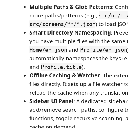
Multiple Paths & Glob Patterns
: Conf
more paths/patterns (e.g.,
src/ui/tr
) to load JSON
src/screens/**/*.json
Smart Directory Namespacing
: Preve
you have multiple files with the same 
and
Home/en.json
Profile/en.json
automatically namespaces the keys (e
and
).
Profile.title
Offline Caching & Watcher
: The exten
files directly. It sets up a file watcher 
reload the cache when any translatio
Sidebar UI Panel
: A dedicated sideba
add/remove search paths, configure t
functions, toggle recursive scanning, 
cache on demand.