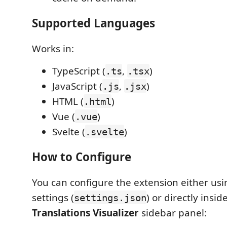
Supported Languages
Works in:
TypeScript (
,
)
.ts
.tsx
JavaScript (
,
)
.js
.jsx
HTML (
)
.html
Vue (
)
.vue
Svelte (
)
.svelte
How to Configure
You can configure the extension either us
settings (
) or directly insid
settings.json
Translations Visualizer
sidebar panel: