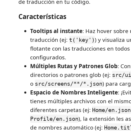
de traducción en tu código.
Características
Tooltips al instante
: Haz hover sobre 
traducción (ej:
) y visualiza
t('key')
flotante con las traducciones en todos
configurados.
Múltiples Rutas y Patrones Glob
: Co
directorios o patrones glob (ej:
src/u
o
) para carg
src/screens/**/*.json
Espacio de Nombres Inteligente
: ¡Ev
tienes múltiples archivos con el mis
diferentes carpetas (ej:
Home/en.json
), la extensión les 
Profile/en.json
de nombres automático (ej:
Home.tit