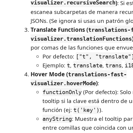
visualizer.recursiveSearch
)
: Si e
escanea subcarpetas de manera recur
JSONs. (Se ignora si usas un patrón glo
Translate Functions (
translations-
visualizer.translationFunctions
por comas de las funciones que envuel
Por defecto:
["t", "translate"
Ejemplo:
,
,
,
t
translate
trans
i1
Hover Mode (
translations-fast-
)
:
visualizer.hoverMode
(Por defecto): Solo
functionOnly
tooltip si la clave está dentro de
función (ej:
).
t('key')
: Muestra el tooltip pa
anyString
entre comillas que coincida con u