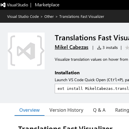
|   Marketplace
Visual Studio Code
>
Other
>
Translations Fast Visualizer
Translations Fast Visu
Mikel Cabezas
|
3 installs
|
Visualize translation values on hover from l
Installation
Launch VS Code Quick Open (
), p
Ctrl+P
Overview
Version History
Q & A
Ratin
Translations Fast Visualizer