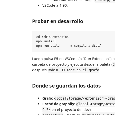
VSCode ≥ 1.90.
Probar en desarrollo
cd robin-extension

npm install

Luego pulsa
F5
en VSCode (o "Run Extension") p
carpeta de proyecto y ejecuta desde la paleta (
C
después
.
Robin: Buscar en el grafo
Dónde se guardan los datos
Grafo
:
globalStorage/<extension>/gra
Caché de graphify
:
globalStorage/<ext
out/
en el proyecto del dev).