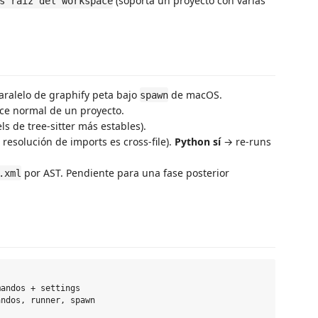
(soporta un proyecto con varias
s raíz del workspace
ralelo de graphify peta bajo
de macOS.
spawn
nce normal de un proyecto.
s de tree-sitter más estables).
 resolución de imports es cross-file).
Python sí
→ re-runs
por AST. Pendiente para una fase posterior
.xml
andos + settings

ndos, runner, spawn
