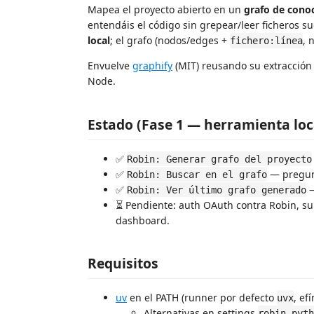
Mapea el proyecto abierto en un
grafo de cono
entendáis el código sin grepear/leer ficheros s
local
; el grafo (nodos/edges +
, 
fichero:línea
Envuelve
graphify
(MIT) reusando su extracción A
Node.
Estado (Fase 1 — herramienta loc
✅
Robin: Generar grafo del proyecto
✅
— pregunt
Robin: Buscar en el grafo
✅
—
Robin: Ver último grafo generado
⏳ Pendiente: auth OAuth contra Robin, sub
dashboard.
Requisitos
uv
en el PATH (runner por defecto
, ef
uvx
Alternativas en settings
robin.pyth