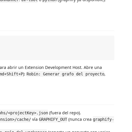
ara abrir un Extension Development Host. Abre una
):
,
md+Shift+P
Robin: Generar grafo del proyecto
(fuera del repo).
phs/<projectKey>.json
vía
(nunca crea
ension>/cache/
GRAPHIFY_OUT
graphify-