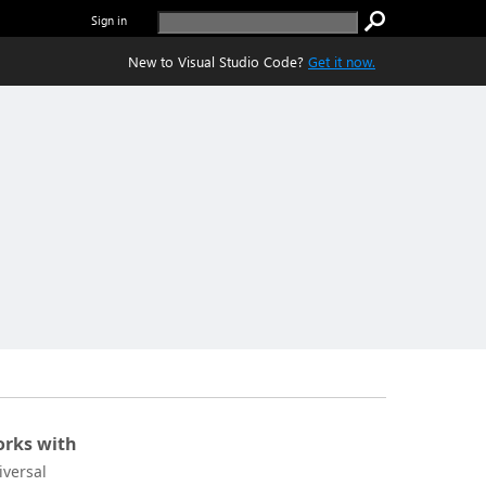
Sign in
New to Visual Studio Code?
Get it now.
rks with
iversal