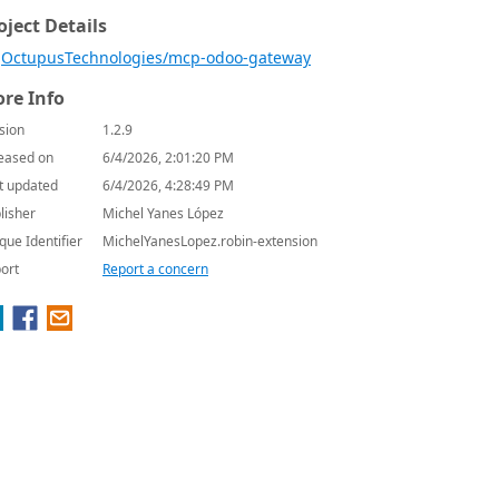
oject Details
OctupusTechnologies/mcp-odoo-gateway
re Info
sion
1.2.9
eased on
6/4/2026, 2:01:20 PM
t updated
6/4/2026, 4:28:49 PM
lisher
Michel Yanes López
que Identifier
MichelYanesLopez.robin-extension
ort
Report a concern