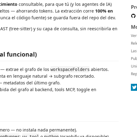
cimiento
consultable, para que tú (y los agentes de IA)
Pr
ueltos — ahorrando tokens. La extracción corre
100% en
nunca el código fuente) se guarda fuera del repo del dev.
Mo
ST (tree-sitter) y su capa de consulta, sin reescribirla en
Ver
Rel
Las
al funcional)
Pub
Uni
— extrae el grafo de los
abiertos.
workspaceFolders
Rep
a en lenguaje natural → subgrafo recortado.
 metadatos del último grafo.
ida del grafo al backend, tools MCP, toggle en
ímero — no instala nada permanente).
:
o
(graphify ya disponible).
onRunner
uv-tool
python