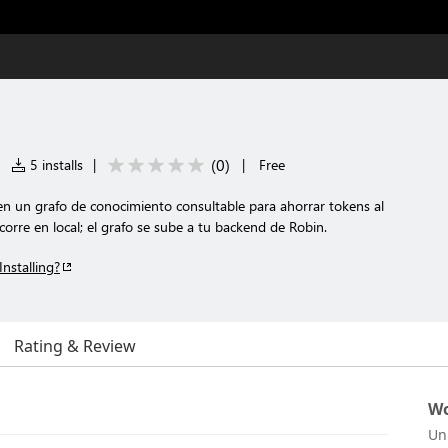
(
0
)
|
5 installs
|
|
Free
 un grafo de conocimiento consultable para ahorrar tokens al
 corre en local; el grafo se sube a tu backend de Robin.
Installing?
Rating & Review
Wo
Un