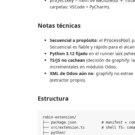
= hash de
projectKey
machineId + ruta
carpetas: VSCode + PyCharm).
Notas técnicas
Secuencial a propósito
: el
pa
ProcessPool
Secuencial es fiable y rápido para el alca
Python 3.12 fijado
en el runner
(wheel
uvx
TS/JS no cachean
(decisión de graphify: la
incrementales en módulos Odoo.
XML de Odoo aún no
: graphify no extrae
(extractor propio).
Estructura
robin-extension/

├── package.json            # manifest + com
├── src/extension.ts        # shell TS: coma
├── python/
