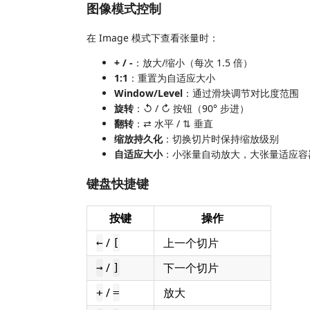
图像模式控制
在 Image 模式下查看张量时：
+ / -
：放大/缩小（每次 1.5 倍）
1:1
：重置为自适应大小
Window/Level
：通过滑块调节对比度范围
旋转
：↺ / ↻ 按钮（90° 步进）
翻转
：⇄ 水平 / ⇅ 垂直
缩放持久化
：切换切片时保持缩放级别
自适应大小
：小张量自动放大，大张量适应容
键盘快捷键
按键
操作
/
上一个切片
←
[
/
下一个切片
→
]
/
放大
+
=