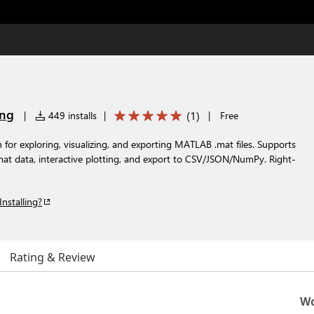
ing
(
1
)
|
449 installs
|
|
Free
for exploring, visualizing, and exporting MATLAB .mat files. Supports
 mat data, interactive plotting, and export to CSV/JSON/NumPy. Right-
Installing?
Rating & Review
Wo