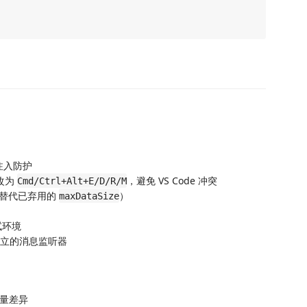
参数注入防护
改为
，避免 VS Code 冲突
Cmd/Ctrl+Alt+E/D/R/M
MB（替代已弃用的
）
maxDataSize
试环境
有独立的消息监听器
变量差异