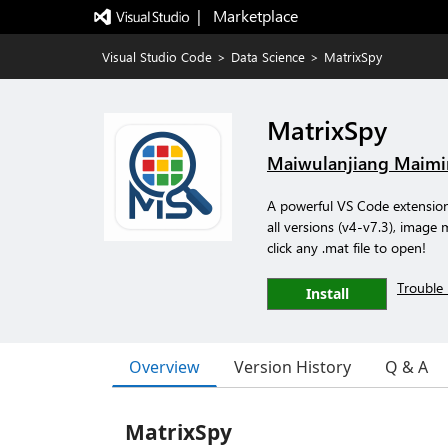
|   Marketplace
Visual Studio Code
>
Data Science
>
MatrixSpy
MatrixSpy
Maiwulanjiang Maim
A powerful VS Code extension 
all versions (v4-v7.3), image
click any .mat file to open!
Trouble 
Install
Overview
Version History
Q & A
MatrixSpy