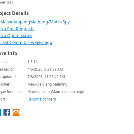
iversal
oject Details
MaiwulanjiangMaiming/MatrixSpy
No Pull Requests
No Open Issues
Last Commit: 4 weeks ago
re Info
sion
1.5.12
eased on
4/5/2026, 9:21:39 AM
t updated
7/8/2026, 11:33:49 PM
lisher
Maiwulanjiang Maiming
que Identifier
MaiwulanjiangMaiming.matrixspy
ort
Report a concern