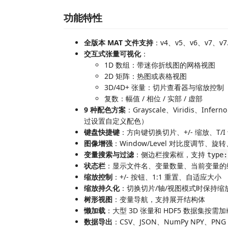
功能特性
全版本 MAT 文件支持
：v4、v5、v6、v7、v7
交互式张量可视化
：
1D 数组：带迷你折线图的网格视图
2D 矩阵：热图或表格视图
3D/4D+ 张量：切片查看器与缩放控制
复数：幅值 / 相位 / 实部 / 虚部
9 种配色方案
：Grayscale、Viridis、Inf
过设置自定义配色）
键盘快捷键
：方向键切换切片、+/- 缩放、T/
图像增强
：Window/Level 对比度调节、
变量搜索与过滤
：侧边栏搜索框，支持
type:
状态栏
：显示文件名、变量数量、当前变量的维
缩放控制
：+/- 按钮、1:1 重置、自适应大小
缩放持久化
：切换切片/轴/视图模式时保持缩
树形视图
：变量导航，支持展开结构体
懒加载
：大型 3D 张量和 HDF5 数据集按需加
数据导出
：CSV、JSON、NumPy NPY、PNG