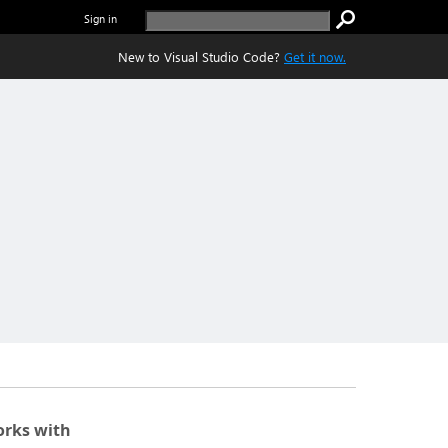
Sign in
New to Visual Studio Code?
Get it now.
rks with