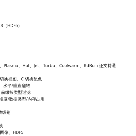
.3（HDF5）
erno、Plasma、Hot、Jet、Turbo、Coolwarm、RdBu（还支持通
I 切换视图、C 切换配色
旋转、水平/垂直翻转
前缀按类型过滤
度/数据类型/内存占用
放级别
载
 图像、HDF5