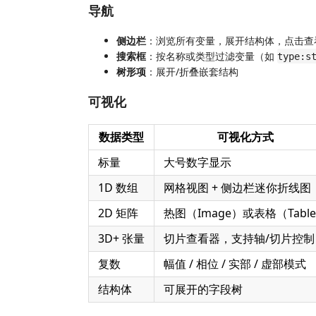
导航
侧边栏
：浏览所有变量，展开结构体，点击查
搜索框
：按名称或类型过滤变量（如
type:s
树形项
：展开/折叠嵌套结构
可视化
数据类型
可视化方式
标量
大号数字显示
1D 数组
网格视图 + 侧边栏迷你折线图
2D 矩阵
热图（Image）或表格（Tabl
3D+ 张量
切片查看器，支持轴/切片控制
复数
幅值 / 相位 / 实部 / 虚部模式
结构体
可展开的字段树