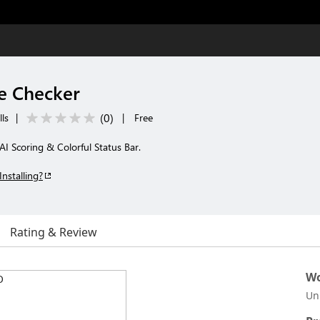
e Checker
(
0
)
lls
|
|
Free
I Scoring & Colorful Status Bar.
Installing?
Rating & Review
Wo
Un