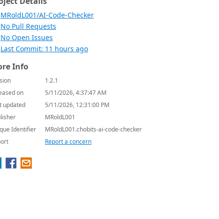
oject Details
MRoldL001/AI-Code-Checker
No Pull Requests
No Open Issues
Last Commit: 11 hours ago
re Info
sion
1.2.1
eased on
5/11/2026, 4:37:47 AM
t updated
5/11/2026, 12:31:00 PM
lisher
MRoldL001
que Identifier
MRoldL001.chobits-ai-code-checker
ort
Report a concern