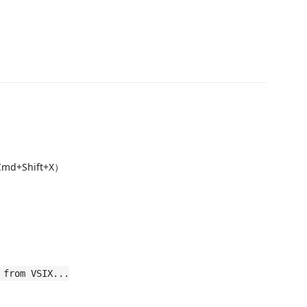
md+Shift+X）
 from VSIX...