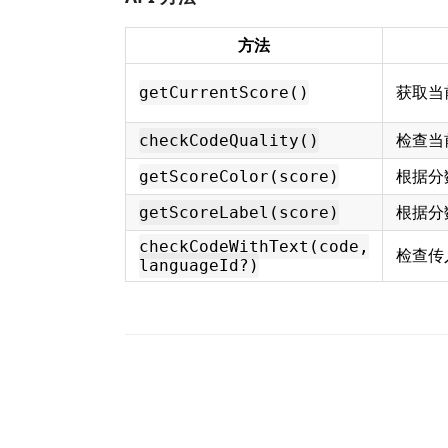
方法
获取当
getCurrentScore()
检查当
checkCodeQuality()
根据分数
getScoreColor(score)
根据分
getScoreLabel(score)
checkCodeWithText(code,
检查传
languageId?)