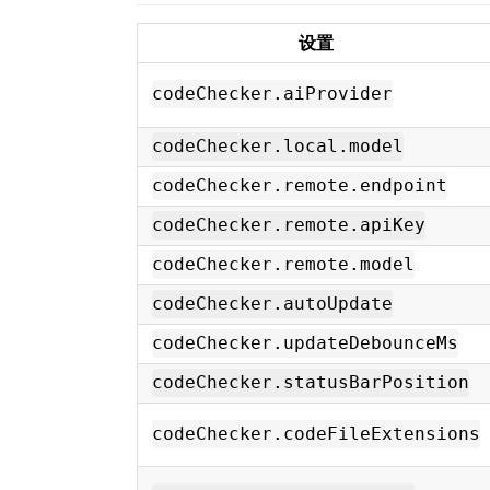
设置
codeChecker.aiProvider
codeChecker.local.model
codeChecker.remote.endpoint
codeChecker.remote.apiKey
codeChecker.remote.model
codeChecker.autoUpdate
codeChecker.updateDebounceMs
codeChecker.statusBarPosition
codeChecker.codeFileExtensions