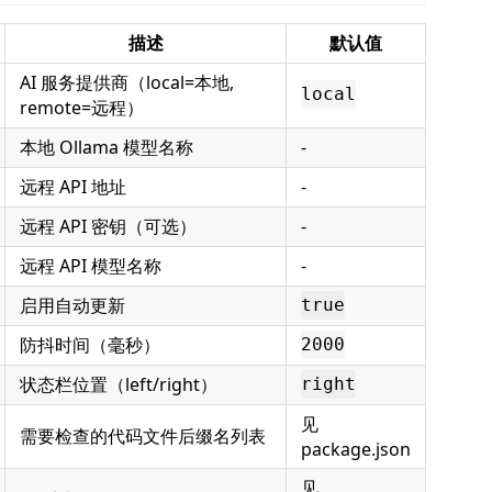
描述
默认值
AI 服务提供商（local=本地,
local
remote=远程）
本地 Ollama 模型名称
-
远程 API 地址
-
远程 API 密钥（可选）
-
远程 API 模型名称
-
启用自动更新
true
防抖时间（毫秒）
2000
状态栏位置（left/right）
right
见
需要检查的代码文件后缀名列表
package.json
见