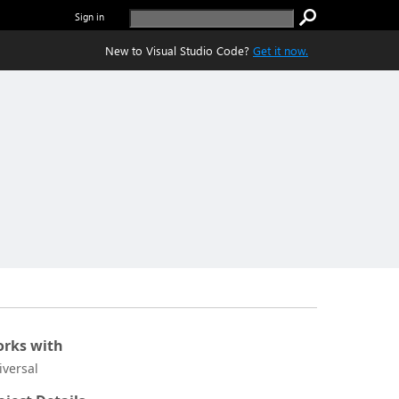
Sign in
New to Visual Studio Code?
Get it now.
rks with
iversal