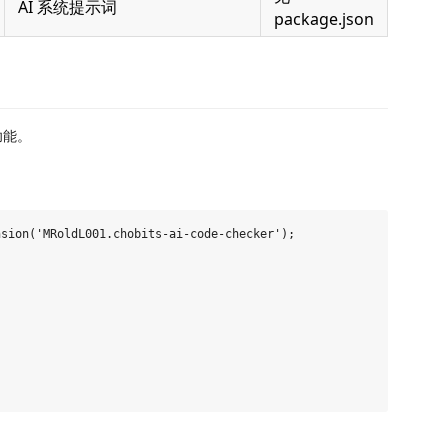
AI 系统提示词
package.json
功能。
sion('MRoldL001.chobits-ai-code-checker');
