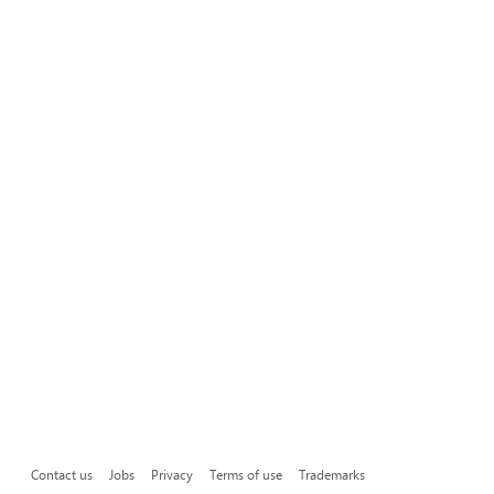
Contact us
Jobs
Privacy
Terms of use
Trademarks