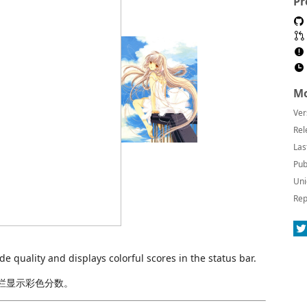
Pr
Mo
Ver
Rel
Las
Pub
Uni
Rep
 quality and displays colorful scores in the status bar.
状态栏显示彩色分数。