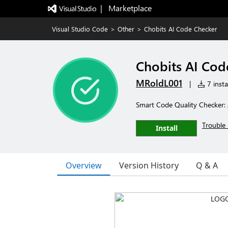
|   Marketplace
Visual Studio Code
>
Other
>
Chobits AI Code Checker
Chobits AI Cod
MRoldL001
|
7 insta
Smart Code Quality Checker: A
Trouble 
Install
Overview
Version History
Q & A