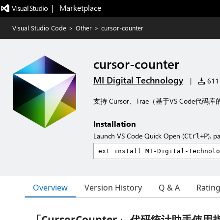
|   Marketplace
Visual Studio Code
>
Other
>
cursor-counter
cursor-counter
MI Digital Technology
|
611 
支持 Cursor、Trae（基于VS Code代
Installation
Launch VS Code Quick Open (
), p
Ctrl+P
Overview
Version History
Q & A
Ratin
「CursorCounter」 代码统计助手使用