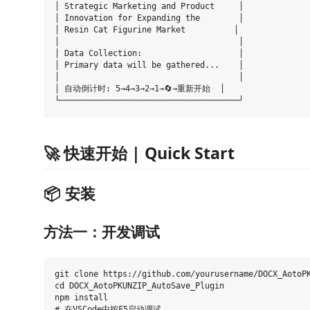
│ Strategic Marketing and Product     │

│ Innovation for Expanding the        │

│ Resin Cat Figurine Market          │

│                                     │

│ Data Collection:                    │

│ Primary data will be gathered...    │

│                                     │

│ 自动倒计时: 5→4→3→2→1→🔄→重新开始  │

🚀 快速开始 | Quick Start
📦 安装
方法一：开发调试
git clone https://github.com/yourusername/DOCX_AotoPK
cd DOCX_AotoPKUNZIP_AutoSave_Plugin

npm install
