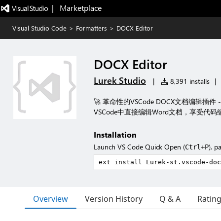
|   Marketplace
Visual Studio Code
>
Formatters
>
DOCX Editor
DOCX Editor
Lurek Studio
|
8,391 installs
|
🚀 革命性的VSCode DOCX文档编辑
VSCode中直接编辑Word文档，享受代
Installation
Launch VS Code Quick Open (
), p
Ctrl+P
Overview
Version History
Q & A
Ratin