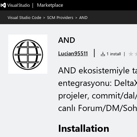
|   Marketplace
Visual Studio Code
>
SCM Providers
>
AND
AND
|
Lucian95511
1 install
|
AND ekosistemiyle 
entegrasyonu: DeltaX
projeler, commit/dal
canlı Forum/DM/Sohb
Installation