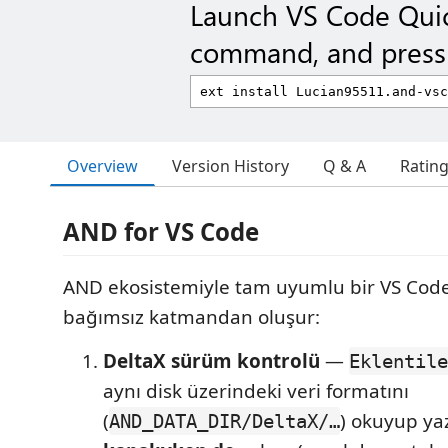
Launch VS Code Qui
command, and press 
Overview
Version History
Q & A
Ratin
AND for VS Code
AND ekosistemiyle tam uyumlu bir VS Code u
bağımsız katmandan oluşur:
DeltaX sürüm kontrolü
—
Eklentile
aynı disk üzerindeki veri formatını
(
) okuyup ya
AND_DATA_DIR/DeltaX/…