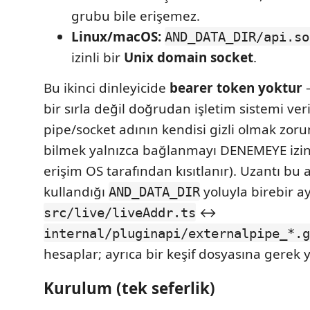
grubu bile erişemez.
Linux/macOS:
AND_DATA_DIR/api.so
izinli bir
Unix domain socket
.
Bu ikinci dinleyicide
bearer token yoktur
—
bir sırla değil doğrudan işletim sistemi ver
pipe/socket adının kendisi gizli olmak zoru
bilmek yalnızca bağlanmayı DENEMEYE izin 
erişim OS tarafından kısıtlanır). Uzantı bu 
kullandığı
yoluyla birebir ay
AND_DATA_DIR
↔
src/live/liveAddr.ts
internal/pluginapi/externalpipe_*.g
hesaplar; ayrıca bir keşif dosyasına gerek y
Kurulum (tek seferlik)