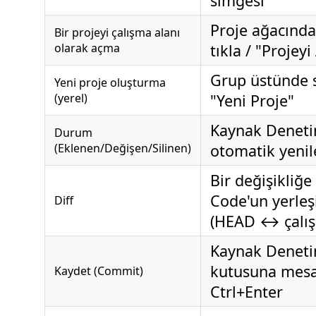
simgesi
Proje ağacında
Bir projeyi çalışma alanı
olarak açma
tıkla / "Projeyi
Grup üstünde 
Yeni proje oluşturma
(yerel)
"Yeni Proje"
Kaynak Denetim
Durum
(Eklenen/Değişen/Silinen)
otomatik yenil
Bir değişikliğe
Code'un yerleşi
Diff
(HEAD ↔ çalış
Kaynak Denetim
kutusuna mesa
Kaydet (Commit)
Ctrl+Enter