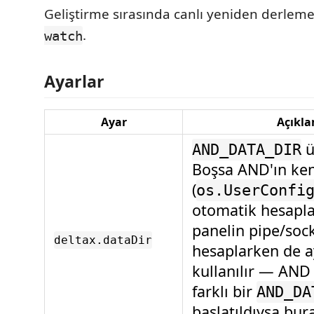
Geliştirme sırasında canlı yeniden derleme
.
watch
Ayarlar
Ayar
Açıkl
ü
AND_DATA_DIR
Boşsa AND'ın ken
(
os.UserConfi
otomatik hesaplan
panelin pipe/sock
deltax.dataDir
hesaplarken de a
kullanılır — AND
farklı bir
AND_DA
başlatıldıysa bur