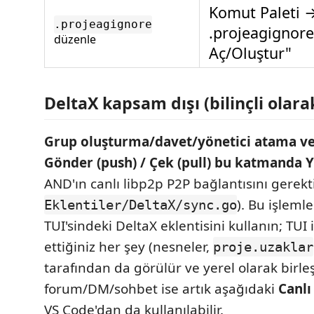
Komut Paleti →
.projeagignore
.projeagignore
düzenle
Aç/Oluştur"
DeltaX kapsam dışı (bilinçli olara
Grup oluşturma/davet/yönetici atama ve
Gönder (push) / Çek (pull) bu katmanda
AND'ın canlı libp2p P2P bağlantısını gerekti
). Bu işleml
Eklentiler/DeltaX/sync.go
TUI'sindeki DeltaX eklentisini kullanın; TUI 
ettiğiniz her şey (nesneler,
proje.uzaklar
tarafından da görülür ve yerel olarak birleşt
forum/DM/sohbet ise artık aşağıdaki
Canlı
VS Code'dan da kullanılabilir.