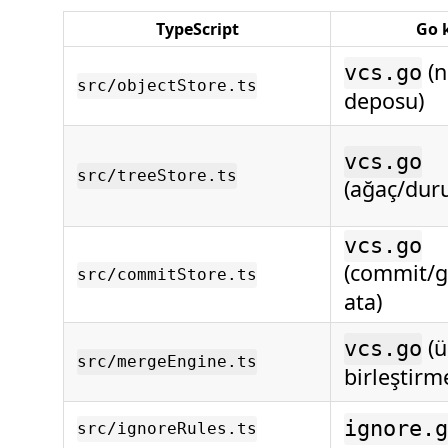
TypeScript
Go k
(n
vcs.go
src/objectStore.ts
deposu)
vcs.go
src/treeStore.ts
(ağaç/dur
vcs.go
(commit/g
src/commitStore.ts
ata)
(ü
vcs.go
src/mergeEngine.ts
birleştirm
ignore.g
src/ignoreRules.ts