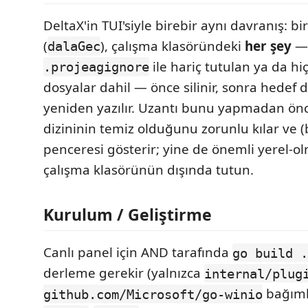
DeltaX'in TUI'siyle birebir aynı davranış: b
(
), çalışma klasöründeki
her şey
—
dalaGec
ile hariç tutulan ya da h
.projeagignore
dosyalar dahil — önce silinir, sonra hedef da
yeniden yazılır. Uzantı bunu yapmadan önc
dizininin temiz olduğunu zorunlu kılar ve (
penceresi gösterir; yine de önemli yerel-o
çalışma klasörünün dışında tutun.
Kurulum / Geliştirme
Canlı panel için AND tarafında
go build .
derleme gerekir (yalnızca
internal/plug
bağımlı
github.com/Microsoft/go-winio