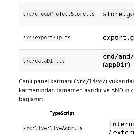
store.go
src/groupProjectStore.ts
export.g
src/exportZip.ts
cmd/and/
src/dataDir.ts
(
)
appDir
Canlı panel katmanı (
) yukarıda
src/live/
katmanından tamamen ayrıdır ve AND'ın ça
bağlanır:
TypeScript
intern
src/live/liveAddr.ts
/
exter