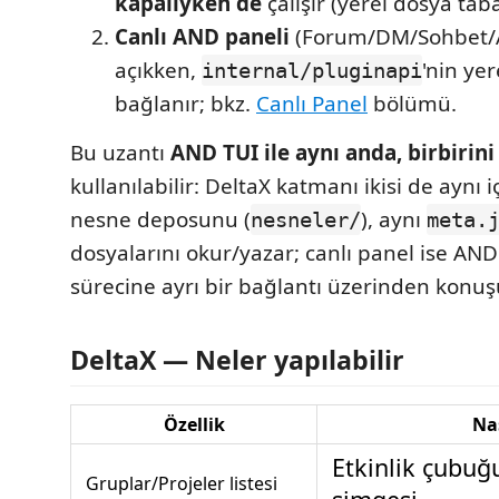
kapalıyken de
çalışır (yerel dosya taba
Canlı AND paneli
(Forum/DM/Sohbet/
açıkken,
'nin yer
internal/pluginapi
bağlanır; bkz.
Canlı Panel
bölümü.
Bu uzantı
AND TUI ile aynı anda, birbiri
kullanılabilir: DeltaX katmanı ikisi de aynı i
nesne deposunu (
), aynı
nesneler/
meta.
dosyalarını okur/yazar; canlı panel ise AND
sürecine ayrı bir bağlantı üzerinden konuş
DeltaX — Neler yapılabilir
Özellik
Na
Etkinlik çubu
Gruplar/Projeler listesi