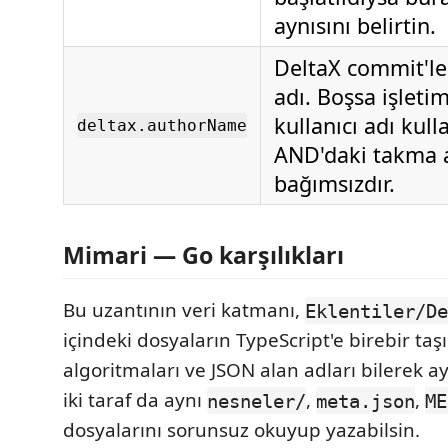
aynısını belirtin.
DeltaX commit'le
adı. Boşsa işleti
kullanıcı adı kulla
deltax.authorName
AND'daki takma 
bağımsızdır.
Mimari — Go karşılıkları
Bu uzantının veri katmanı,
Eklentiler/De
içindeki dosyaların TypeScript'e birebir ta
algoritmaları ve JSON alan adları bilerek a
iki taraf da aynı
,
,
nesneler/
meta.json
ME
dosyalarını sorunsuz okuyup yazabilsin.