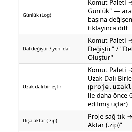
Komut Paleti →
Günlük" — ar
Günlük (Log)
başına değişen
tıklayınca diff
Komut Paleti →
Değiştir" / "De
Dal değiştir / yeni dal
Oluştur"
Komut Paleti →
Uzak Dalı Birle
(
Uzak dalı birleştir
proje.uzakl
ile daha önce
edilmiş uçlar)
Proje sağ tık →
Dışa aktar (.zip)
Aktar (.zip)"