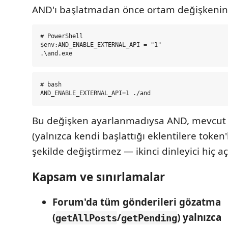
AND'ı başlatmadan önce ortam değişkenini
# PowerShell

$env:AND_ENABLE_EXTERNAL_API = "1"

# bash

Bu değişken ayarlanmadıysa AND, mevcut 
(yalnızca kendi başlattığı eklentilere token'l
şekilde değiştirmez — ikinci dinleyici hiç a
Kapsam ve sınırlamalar
Forum'da tüm gönderileri gözatma
(
/
) yalnızca
getAllPosts
getPending