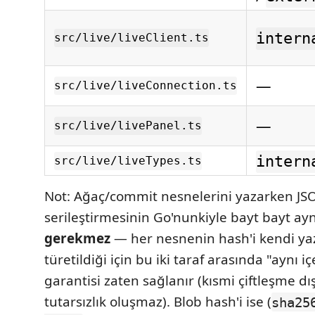
intern
src/live/liveClient.ts
—
src/live/liveConnection.ts
—
src/live/livePanel.ts
intern
src/live/liveTypes.ts
Not: Ağaç/commit nesnelerini yazarken JS
serileştirmesinin Go'nunkiyle bayt bayt ay
gerekmez
— her nesnenin hash'i kendi ya
türetildiği için bu iki taraf arasında "aynı i
garantisi zaten sağlanır (kısmi çiftleşme dı
tutarsızlık oluşmaz). Blob hash'i ise (
sha25