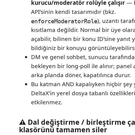
kurucu/moderatör rolüyle çalışır
— b
API'sinin kendi tasarımıdır (bkz.
), uzantı tara
enforceModeratorRole
kısıtlama değildir. Normal bir üye ola
açabilir, bilinen bir konu ID'sine yanıt y
bildiğiniz bir konuyu görüntüleyebilirs
DM ve genel sohbet, sunucu tarafında 
bekleyen bir long-poll ile alınır; panel
arka planda döner, kapatılınca durur.
Bu katman AND kapalıyken hiçbir şe
DeltaX'in yerel dosya tabanlı özellikle
etkilenmez.
⚠️ Dal değiştirme / birleştirme ç
klasörünü tamamen siler