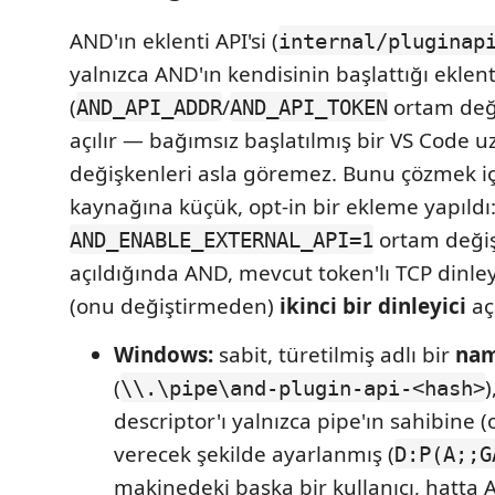
AND'ın eklenti API'si (
internal/pluginap
yalnızca AND'ın kendisinin başlattığı eklent
(
/
ortam deği
AND_API_ADDR
AND_API_TOKEN
açılır — bağımsız başlatılmış bir VS Code u
değişkenleri asla göremez. Bunu çözmek i
kaynağına küçük, opt-in bir ekleme yapıldı
ortam değiş
AND_ENABLE_EXTERNAL_API=1
açıldığında AND, mevcut token'lı TCP dinle
(onu değiştirmeden)
ikinci bir dinleyici
aç
Windows:
sabit, türetilmiş adlı bir
nam
(
)
\\.\pipe\and-plugin-api-<hash>
descriptor'ı yalnızca pipe'ın sahibine (
verecek şekilde ayarlanmış (
D:P(A;;G
makinedeki başka bir kullanıcı, hatta 