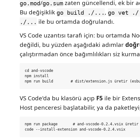
/
zaten güncellendi, ek bir 
go.mod
go.sum
Bu değişiklik
,
go build ./...
go vet ./
ile bu ortamda doğrulandı.
./...
VS Code uzantısı tarafı için: bu ortamda No
değildi, bu yüzden aşağıdaki adımlar
doğr
çalıştırmadan önce bağımlılıkları siz kurmal
cd and-vscode

npm install

VS Code'da bu klasörü açıp
F5
ile bir Exte
Host penceresi başlatabilir, ya da paketleyip
npm run package       # and-vscode-0.2.4.vsix üretir 