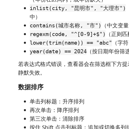
inlist(city, "昆明市", "大理市")
中）
（中文变量
contains(城市名称, "市")
（正则匹
regexm(code, "^[0-9]+$")
（字符
lower(trim(name)) == "abc"
（按日期年份筛
year(date) == 2024
若表达式格式错误，查看器会在筛选框下方提
静默失效。
数据排序
单击列标题：升序排列
再次单击：降序排列
第三次单击：清除排序
按住 Shift 点击列标题：追加或切换多列