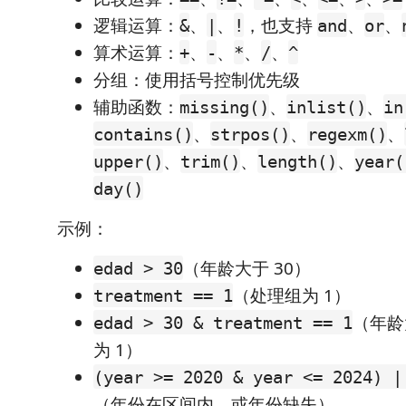
逻辑运算：
、
、
，也支持
、
、
&
|
!
and
or
算术运算：
、
、
、
、
+
-
*
/
^
分组：使用括号控制优先级
辅助函数：
、
、
missing()
inlist()
in
、
、
、
contains()
strpos()
regexm()
、
、
、
upper()
trim()
length()
year(
day()
示例：
（年龄大于 30）
edad > 30
（处理组为 1）
treatment == 1
（年龄
edad > 30 & treatment == 1
为 1）
(year >= 2020 & year <= 2024) |
（年份在区间内，或年份缺失）