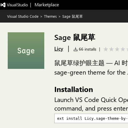
|   Marketplace
Visual Studio Code
>
Themes
>
Sage 鼠尾草
Sage 鼠尾草
|
Licy
66 installs
|
鼠尾草绿护眼主题 — AI 时
sage-green theme for the A
Installation
Launch VS Code Quick Op
command, and press enter