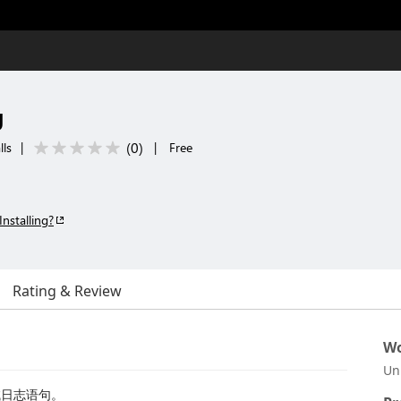
g
(
0
)
lls
|
|
Free
Installing?
Rating & Review
Wo
Un
试日志语句。