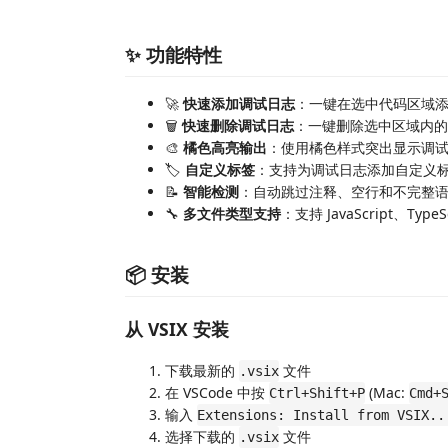
✨ 功能特性
🚀
快速添加调试日志
：一键在选中代码区域
🗑️
快速删除调试日志
：一键删除选中区域内的所有 
🎨
橘色高亮输出
：使用橘色样式突出显示调
🏷️
自定义标签
：支持为调试日志添加自定义
📝
智能检测
：自动跳过注释、空行和不完整
🔧
多文件类型支持
：支持 JavaScript、Type
📦 安装
从 VSIX 安装
下载最新的
文件
.vsix
在 VSCode 中按
(Mac:
Ctrl+Shift+P
Cmd+
输入
Extensions: Install from VSIX..
选择下载的
文件
.vsix