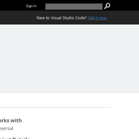
Sign in
New to Visual Studio Code?
Get it now.
rks with
iversal