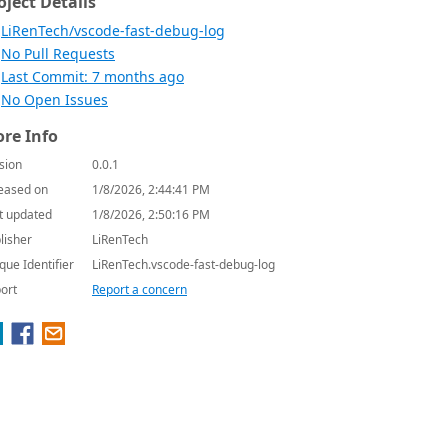
oject Details
LiRenTech/vscode-fast-debug-log
No Pull Requests
Last Commit: 7 months ago
No Open Issues
re Info
sion
0.0.1
eased on
1/8/2026, 2:44:41 PM
t updated
1/8/2026, 2:50:16 PM
lisher
LiRenTech
que Identifier
LiRenTech.vscode-fast-debug-log
ort
Report a concern