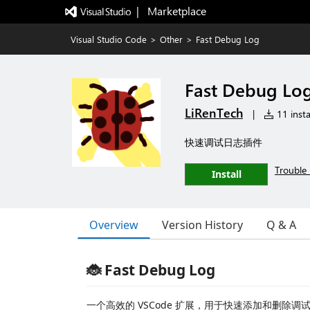
|   Marketplace
Visual Studio Code
>
Other
>
Fast Debug Log
Fast Debug Lo
LiRenTech
|
11 insta
快速调试日志插件
Trouble 
Install
Overview
Version History
Q & A
🐞 Fast Debug Log
一个高效的 VSCode 扩展，用于快速添加和删除调