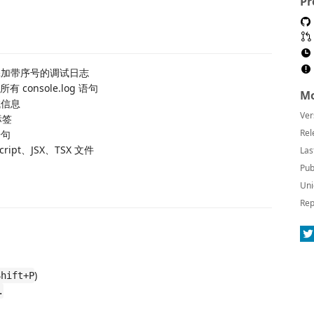
Pr
添加带序号的调试日志
console.log 语句
Mo
试信息
Ver
标签
Rel
语句
Script、JSX、TSX 文件
Las
Pub
Uni
Rep
)
Shift+P
.