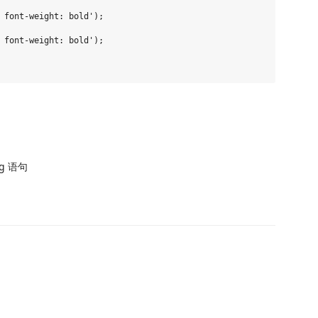
 font-weight: bold');

 font-weight: bold');

g 语句