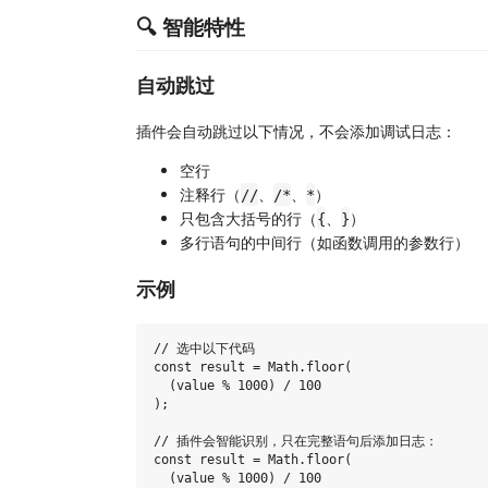
🔍 智能特性
自动跳过
插件会自动跳过以下情况，不会添加调试日志：
空行
注释行（
、
、
）
//
/*
*
只包含大括号的行（
、
）
{
}
多行语句的中间行（如函数调用的参数行）
示例
// 选中以下代码

const result = Math.floor(

  (value % 1000) / 100

);

// 插件会智能识别，只在完整语句后添加日志：

const result = Math.floor(

  (value % 1000) / 100
