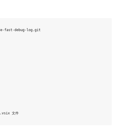
e-fast-debug-log.git

.vsix 文件
