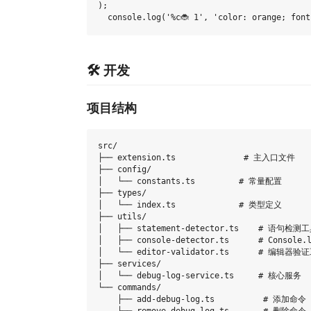
);

🛠️ 开发
项目结构
src/

├── extension.ts              # 主入口文件

├── config/

│   └── constants.ts         # 常量配置

├── types/

│   └── index.ts             # 类型定义

├── utils/

│   ├── statement-detector.ts    # 语句检测工
│   ├── console-detector.ts      # Console
│   └── editor-validator.ts      # 编辑器验证
├── services/

│   └── debug-log-service.ts     # 核心服务

└── commands/

    ├── add-debug-log.ts          # 添加命令
