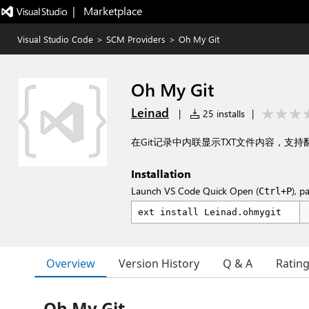
|   Marketplace
Visual Studio Code
>
SCM Providers
>
Oh My Git
Oh My Git
Leinad
|
25 installs
|
在Git记录中内联显示TXT文件内容，支持
Installation
Launch VS Code Quick Open (
), p
Ctrl+P
Overview
Version History
Q & A
Ratin
Oh My Git