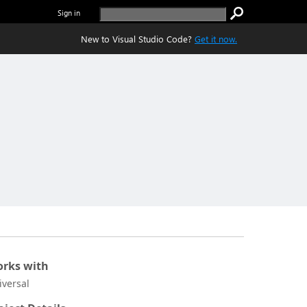
Sign in
New to Visual Studio Code?
Get it now.
rks with
iversal