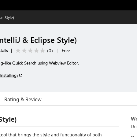
se Style)
telliJ & Eclipse Style)
(
0
)
talls
|
|
Free
ating-like Quick Search using Webview Editor.
Installing?
Rating & Review
Style)
Wo
Un
ol that brings the style and functionality of both