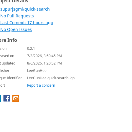
oject Details
supurjsgml/quick-search
No Pull Requests
Last Commit: 17 hours ago
No Open Issues
re Info
sion
0.2.1
eased on
7/3/2026, 3:50:45 PM
t updated
8/6/2026, 1:20:52 PM
lisher
LeeGunHee
que Identifier
LeeGunHee.quick-search-lgh
ort
Report a concern