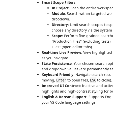
Smart Scope Filters
:
In Project
: Scan the entire workspac
Module
: Search within targeted wo
dropdown.
Directory
: Limit search scopes to sp
choose any directory via the system 
Scope
: Perform fine-grained searche
"Production Files" (excluding tests),
Files" (open editor tabs).
Real-time Live Preview
: View highlighted
as you navigate.
State Persistence
: Your chosen search op
and dropdown values) are permanently sa
Keyboard Friendly
: Navigate search resul
moving,
to open files,
to close).
Enter
ESC
Improved UI Contrast
: Inactive and activ
highlights and high-contrast styling for b
English & Korean Support
: Supports Engl
your VS Code language settings.