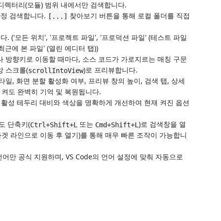
디렉터리(모듈) 범위 내에서만 검색합니다.
한정 검색합니다.
찾아보기 버튼을 통해 로컬 폴더를 직접
[...]
 ('모든 위치', '프로젝트 파일', '프로덕션 파일' (테스트 파일
, '최근에 본 파일' (열린 에디터 탭))
나 방향키로 이동할 때마다, 소스 코드가 가로지르는 매칭 구문
앙 스크롤(
)로 프리뷰합니다.
scrollIntoView
일, 화면 분할 활성화 여부, 프리뷰 창의 높이, 검색 탭, 상세
켜도 완벽히 기억 및 복원됩니다.
/비활성 테두리 대비와 색상을 명확하게 개선하여 현재 켜진 옵션
도 단축키(
또는
)로 검색창을 열
Ctrl+Shift+L
Cmd+Shift+L
타겟 라인으로 이동 후 열기)를 통해 매우 빠른 조작이 가능합니
언어만 공식 지원하며, VS Code의 언어 설정에 맞춰 자동으로