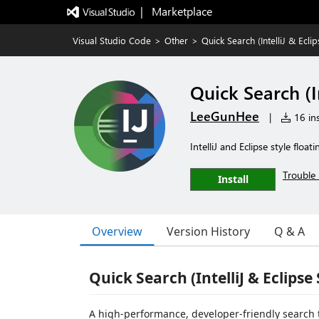
|   Marketplace
Visual Studio Code
>
Other
>
Quick Search (IntelliJ & Eclip
Quick Search (In
LeeGunHee
|
16 ins
IntelliJ and Eclipse style flo
Trouble 
Install
Overview
Version History
Q & A
Quick Search (IntelliJ & Eclipse 
A high-performance, developer-friendly search to