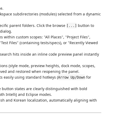
e.
rkspace subdirectories (modules) selected from a dynamic
ecific parent folders. Click the browse
button to
[...]
dialog.
s within custom scopes: "All Places", "Project Files",
 "Test Files" (containing tests/specs), or "Recently Viewed
 search hits inside an inline code preview panel instantly
tions (style mode, preview heights, dock mode, scopes,
ved and restored when reopening the panel.
ts easily using standard hotkeys (
for
Arrow Up/Down
e button states are clearly distinguished with bold
oth IntelliJ and Eclipse modes.
ish and Korean localization, automatically aligning with