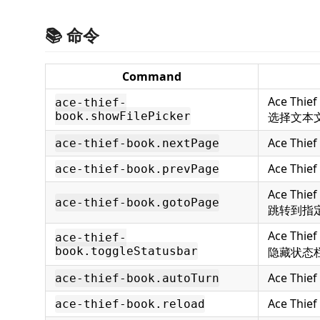
📚 命令
Command
Ace Thief
ace-thief-
book.showFilePicker
选择文本
Ace Thie
ace-thief-book.nextPage
Ace Thie
ace-thief-book.prevPage
Ace Thief
ace-thief-book.gotoPage
跳转到指
Ace Thie
ace-thief-
book.toggleStatusbar
隐藏状态
Ace Thi
ace-thief-book.autoTurn
Ace Thi
ace-thief-book.reload