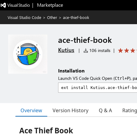
|   Marketplace
Visual Studio Code
>
Other
>
ace-thief-book
ace-thief-book
Kutius
|
106 installs
|
Installation
Launch VS Code Quick Open (
), p
Ctrl+P
Overview
Version History
Q & A
Ratin
Ace Thief Book