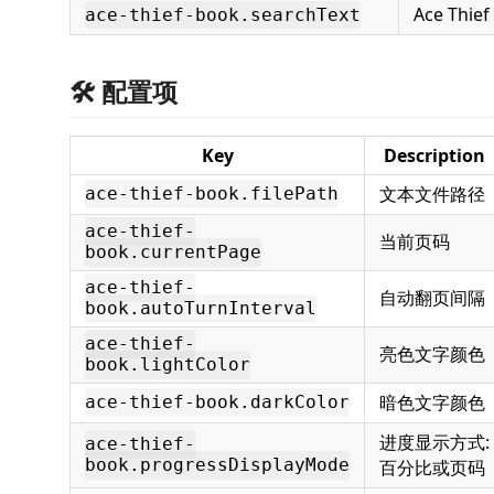
Ace Thi
ace-thief-book.searchText
🛠️ 配置项
Key
Description
文本文件路径
ace-thief-book.filePath
ace-thief-
当前页码
book.currentPage
ace-thief-
自动翻页间隔
book.autoTurnInterval
ace-thief-
亮色文字颜色
book.lightColor
暗色文字颜色
ace-thief-book.darkColor
进度显示方式:
ace-thief-
book.progressDisplayMode
百分比或页码