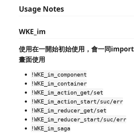
Usage Notes
WKE_im
使用在一開始初始使用，會一同impor
畫面使用
!WKE_im_component
!WKE_im_container
!WKE_im_action_get/set
!WKE_im_action_start/suc/err
!WKE_im_reducer_get/set
!WKE_im_reducer_start/suc/err
!WKE_im_saga