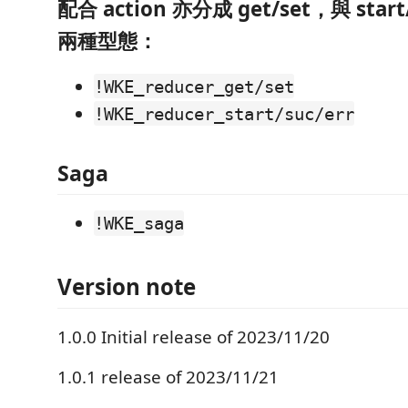
配合 action 亦分成 get/set，與 start/
兩種型態：
!WKE_reducer_get/set
!WKE_reducer_start/suc/err
Saga
!WKE_saga
Version note
1.0.0 Initial release of 2023/11/20
1.0.1 release of 2023/11/21