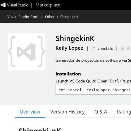
|   Marketplace
Visual Studio Code
>
Other
>
ShingekinK
ShingekinK
Keily Lopez
|
5 installs
|
Generador de proyectos de software via S
Installation
Launch VS Code Quick Open (
), p
Ctrl+P
Overview
Version History
Q & A
Ratin
Shingeki_nK