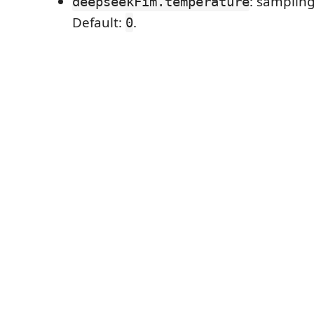
: samplin
deepseekFim.temperature
Default:
.
0