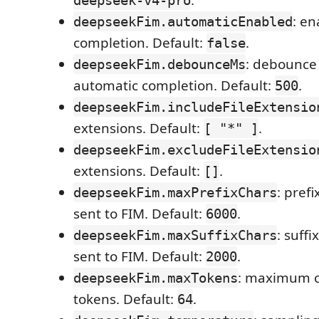
.
deepseek-v4-pro
: e
deepseekFim.automaticEnabled
completion. Default:
.
false
: debounce 
deepseekFim.debounceMs
automatic completion. Default:
.
500
deepseekFim.includeFileExtensio
extensions. Default:
.
[ "*" ]
deepseekFim.excludeFileExtensio
extensions. Default:
.
[]
: pref
deepseekFim.maxPrefixChars
sent to FIM. Default:
.
6000
: suff
deepseekFim.maxSuffixChars
sent to FIM. Default:
.
2000
: maximum 
deepseekFim.maxTokens
tokens. Default:
.
64