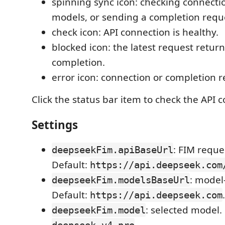
spinning sync icon: checking connectio
models, or sending a completion requ
check icon: API connection is healthy.
blocked icon: the latest request retur
completion.
error icon: connection or completion r
Click the status bar item to check the API 
Settings
: FIM reque
deepseekFim.apiBaseUrl
Default:
https://api.deepseek.com
: model
deepseekFim.modelsBaseUrl
Default:
.
https://api.deepseek.com
: selected model. 
deepseekFim.model