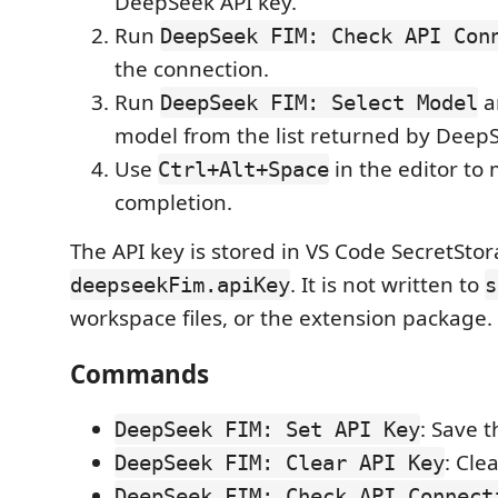
DeepSeek API key.
Run
DeepSeek FIM: Check API Con
the connection.
Run
a
DeepSeek FIM: Select Model
model from the list returned by Deep
Use
in the editor to
Ctrl+Alt+Space
completion.
The API key is stored in VS Code SecretSto
. It is not written to
deepseekFim.apiKey
s
workspace files, or the extension package.
Commands
: Save t
DeepSeek FIM: Set API Key
: Cle
DeepSeek FIM: Clear API Key
DeepSeek FIM: Check API Connect