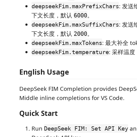
: 发送
deepseekFim.maxPrefixChars
下文长度，默认
。
6000
: 发送
deepseekFim.maxSuffixChars
下文长度，默认
。
2000
: 最大补全 t
deepseekFim.maxTokens
: 采样温
deepseekFim.temperature
English Usage
DeepSeek FIM Completion provides DeepSee
Middle inline completions for VS Code.
Quick Start
Run
an
DeepSeek FIM: Set API Key