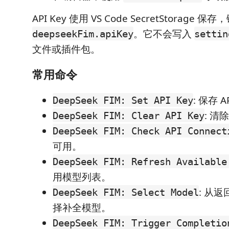
API Key 使用 VS Code SecretStorage 保
。它不会写入
deepseekFim.apiKey
settin
文件或插件包。
常用命令
: 保存 A
DeepSeek FIM: Set API Key
: 清除
DeepSeek FIM: Clear API Key
DeepSeek FIM: Check API Connect
可用。
DeepSeek FIM: Refresh Available
用模型列表。
: 从
DeepSeek FIM: Select Model
择补全模型。
DeepSeek FIM: Trigger Completio