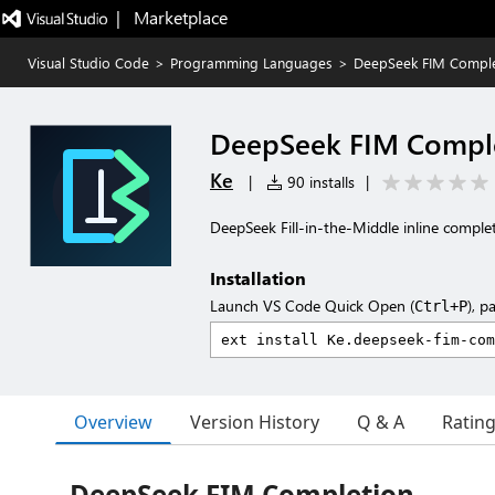
|   Marketplace
Visual Studio Code
>
Programming Languages
>
DeepSeek FIM Comple
DeepSeek FIM Compl
Ke
|
90 installs
|
DeepSeek Fill-in-the-Middle inline comple
Installation
Launch VS Code Quick Open (
), p
Ctrl+P
Overview
Version History
Q & A
Ratin
DeepSeek FIM Completion