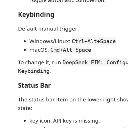
Toggle automatic completion.
Keybinding
Default manual trigger:
Windows/Linux:
Ctrl+Alt+Space
macOS:
Cmd+Alt+Space
To change it, run
DeepSeek FIM: Config
.
Keybinding
Status Bar
The status bar item on the lower right sho
state:
key icon: API key is missing.