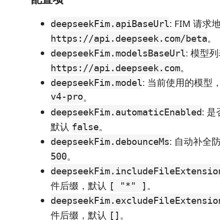
: FIM 请
deepseekFim.apiBaseUrl
。
https://api.deepseek.com/beta
: 模型
deepseekFim.modelsBaseUrl
。
https://api.deepseek.com
: 当前使用的模型
deepseekFim.model
v4-pro
。
: 
deepseekFim.automaticEnabled
默认
。
false
: 自动补全
deepseekFim.debounceMs
。
500
deepseekFim.includeFileExtensio
件后缀，默认
。
[ "*" ]
deepseekFim.excludeFileExtensio
件后缀，默认
。
[]