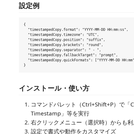
設定例
{

  "timestampedCopy.format": "YYYY-MM-DD HH:mm:ss",

  "timestampedCopy.timezone": "UTC",

  "timestampedCopy.position": "suffix",

  "timestampedCopy.brackets": "round",

  "timestampedCopy.separator": " - ",

  "timestampedCopy.fallbackTarget": "prompt",

  "timestampedCopy.quickFormats": ["YYYY-MM-DD HH:mm"
インストール・使い方
コマンドパレット（Ctrl+Shift+P）で「Co
Timestamp」等を実行
右クリックメニュー（選択時）からも利
設定で書式や動作をカスタマイズ