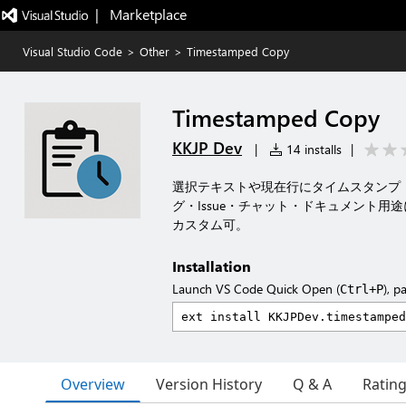
|   Marketplace
Visual Studio Code
>
Other
>
Timestamped Copy
Timestamped Copy
KKJP Dev
|
14 installs
|
選択テキストや現在行にタイムスタンプ
グ・Issue・チャット・ドキュメント
カスタム可。
Installation
Launch VS Code Quick Open (
), p
Ctrl+P
Overview
Version History
Q & A
Ratin