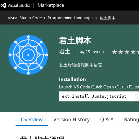
|   Marketplace
Visual Studio Code
>
Programming Languages
>
君土脚本
君土脚本
君土
|
25 installs
|
君土母语编程脚本语言
Installation
Launch VS Code Quick Open (
), p
Ctrl+P
Overview
Version History
Q & A
Ratin