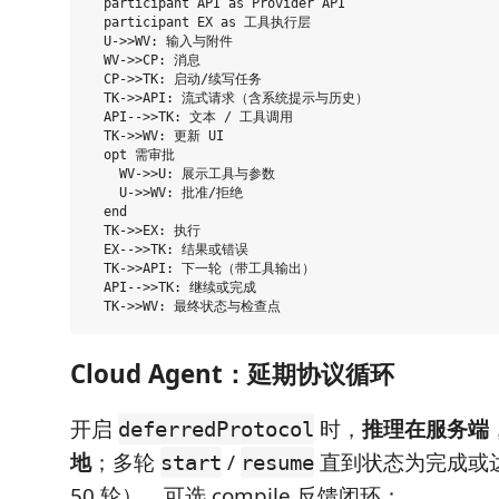
  participant API as Provider API

  participant EX as 工具执行层

  U->>WV: 输入与附件

  WV->>CP: 消息

  CP->>TK: 启动/续写任务

  TK->>API: 流式请求（含系统提示与历史）

  API-->>TK: 文本 / 工具调用

  TK->>WV: 更新 UI

  opt 需审批

    WV->>U: 展示工具与参数

    U->>WV: 批准/拒绝

  end

  TK->>EX: 执行

  EX-->>TK: 结果或错误

  TK->>API: 下一轮（带工具输出）

  API-->>TK: 继续或完成

Cloud Agent：延期协议循环
开启
时，
推理在服务端
deferredProtocol
地
；多轮
/
直到状态为完成或
start
resume
50 轮），可选 compile 反馈闭环：