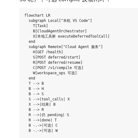
flowchart LR

  subgraph Local["本机 VS Code"]

    T[Task]

    B[CloudAgentOrchestrator]

    X[本地工具桥 executeDeferredToolCall]

  end

  subgraph Remote["Cloud Agent 服务"]

    H[GET /health]

    S[POST deferred/start]

    R[POST deferred/resume]

    C[POST /v1/compile 可选]

    W[workspace_ops 可选]

  end

  T --> B

  B --> H

  B --> S

  S -->|tool_calls| X

  X -->|结果| B

  B --> R

  R -->|仍 pending| S

  R -->|done| T

  B -.->|可选| C
