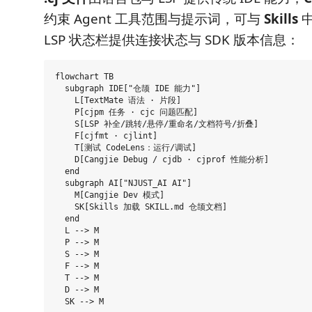
约束 Agent 工具范围与提示词，可与
Skills
中
LSP 状态栏提供连接状态与 SDK 版本信息：
flowchart TB

  subgraph IDE["仓颉 IDE 能力"]

    L[TextMate 语法 · 片段]

    P[cjpm 任务 · cjc 问题匹配]

    S[LSP 补全/跳转/悬停/重命名/文档符号/折叠]

    F[cjfmt · cjlint]

    T[测试 CodeLens：运行/调试]

    D[Cangjie Debug / cjdb · cjprof 性能分析]

  end

  subgraph AI["NJUST_AI AI"]

    M[Cangjie Dev 模式]

    SK[Skills 加载 SKILL.md 仓颉文档]

  end

  L --> M

  P --> M

  S --> M

  F --> M

  T --> M

  D --> M
