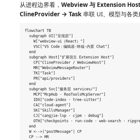
从进程边界看，
Webview 与 Extension Ho
ClineProvider → Task
串联 UI、模型与各
flowchart TB

  subgraph UI["呈现层"]

    W["webview-ui（React）"]

    VSC["VS Code：编辑器·终端·内置 Chat"]

  end

  subgraph Host["扩展宿主 Extension Host"]

    CP["ClineProvider / WebviewHost"]

    MR["WebviewMessageRouter"]

    TK["Task"]

    PR["api/providers"]

  end

  subgraph Svc["服务层 services/"]

    MCP["McpHub · RooToolsMcpServer"]

    IDX["code-index · tree-sitter"]

    CA["cloud-agent"]

    SK["SkillsManager"]

    CJ["cangjie-lsp · cjpm · debug"]

    OTH["checkpoints · run-code · web-search · ripgre
  end

  W <-->|"postMessage"| CP

  CP --> MR
