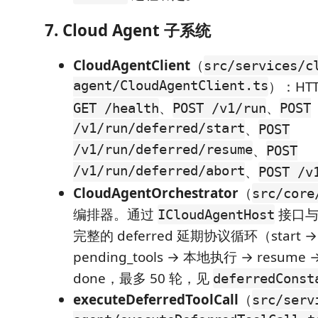
7. Cloud Agent 子系统
CloudAgentClient
（
src/services/c
agent/CloudAgentClient.ts
）：HT
、
、
GET /health
POST /v1/run
POST
/v1/run/deferred/start
、
POST
/v1/run/deferred/resume
、
POST
/v1/run/deferred/abort
、
POST /v
CloudAgentOrchestrator
（
src/core
编排器。通过
接口与 
ICloudAgentHost
完整的 deferred 延期协议循环（start 
pending_tools → 本地执行 → resum
done，最多 50 轮，见
deferredConst
executeDeferredToolCall
（
src/serv