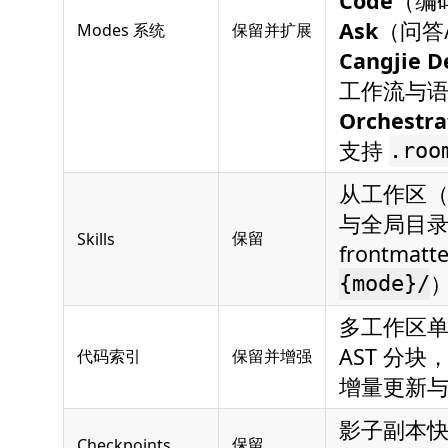
Code
（编
Ask
（问答
Modes 系统
保留并扩展
Cangjie D
工作流与
Orchestra
支持
.roo
从工作区
与全局目
保留
Skills
frontma
{mode}/
多工作区单例管
AST 分块
代码索引
保留并增强
增量更新
影子副本
保留
Checkpoints