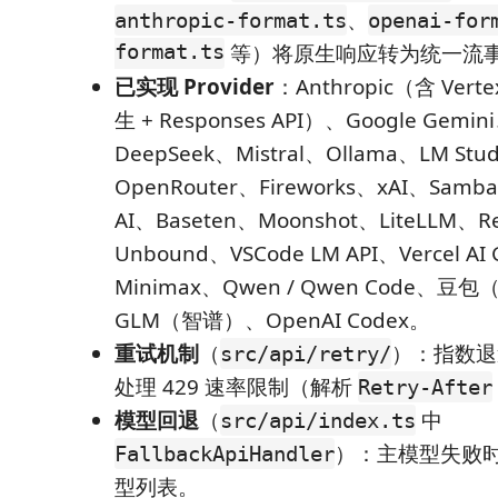
、
anthropic-format.ts
openai-for
format.ts
等）将原生响应转为统一流
已实现 Provider
：Anthropic（含 Ver
生 + Responses API）、Google Gemin
DeepSeek、Mistral、Ollama、LM Stu
OpenRouter、Fireworks、xAI、Samba
AI、Baseten、Moonshot、LiteLLM、R
Unbound、VSCode LM API、Vercel AI
Minimax、Qwen / Qwen Code、豆包
GLM（智谱）、OpenAI Codex。
重试机制
（
）：指数退
src/api/retry/
处理 429 速率限制（解析
Retry-After
模型回退
（
中
src/api/index.ts
）：主模型失败
FallbackApiHandler
型列表。