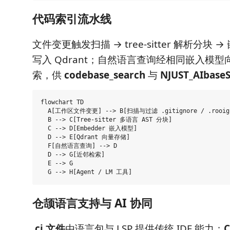
代码索引流水线
文件变更触发扫描 → tree-sitter 解析分块 
写入 Qdrant；自然语言查询经相同嵌入模
索，供
codebase_search
与
NJUST_AIbase
flowchart TD

  A[工作区文件变更] --> B[扫描与过滤 .gitignore / .rooign
  B --> C[Tree-sitter 多语言 AST 分块]

  C --> D[Embedder 嵌入模型]

  D --> E[Qdrant 向量存储]

  F[自然语言查询] --> D

  D --> G[近邻检索]

  E --> G

仓颉语言支持与 AI 协同
.cj 文件
由语言包与 LSP 提供传统 IDE 能力；
C