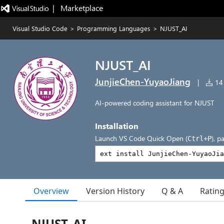
|   Marketplace
Visual Studio Code
>
Programming Languages
>
NJUST_AI
NJUST_AI
JunjieChen-YuyaoJiang
|
14 
AI-powered coding assistant for NJUST
Installation
Launch VS Code Quick Open (
), p
Ctrl+P
Overview
Version History
Q & A
Ratin
NJUST_AI