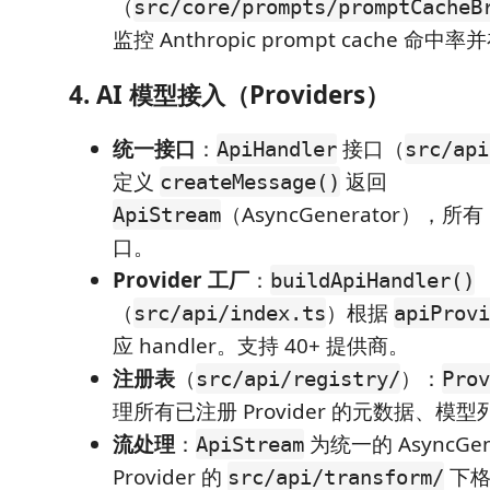
（
src/core/prompts/promptCacheB
监控 Anthropic prompt cache 
4. AI 模型接入（Providers）
统一接口
：
接口（
ApiHandler
src/api
定义
返回
createMessage()
（AsyncGenerator），所有 
ApiStream
口。
Provider 工厂
：
buildApiHandler()
（
）根据
src/api/index.ts
apiProvi
应 handler。支持 40+ 提供商。
注册表
（
）：
src/api/registry/
Prov
理所有已注册 Provider 的元数据、模
流处理
：
为统一的 AsyncGen
ApiStream
Provider 的
下格
src/api/transform/