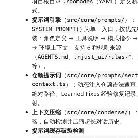
项目根目录
（YAML）定义
.roomodes
式。
提示词引擎
（
）：
src/core/prompts/
为单一入口，按优先级
SYSTEM_PROMPT()
装：角色定义 → 工具说明 → 模式指令 
→ 环境上下文。支持 6 种规则来源
（
、
、
AGENTS.md
.njust_ai/rules-*
等）。
仓颉提示词
（
src/core/prompts/sect
context.ts
）：动态注入仓颉语法速查、Can
绝对路径、Learned Fixes 经验修复
射。
上下文压缩
（
）
src/core/condense/
略，自动检测并压缩超长对话历史。
提示词缓存破裂检测