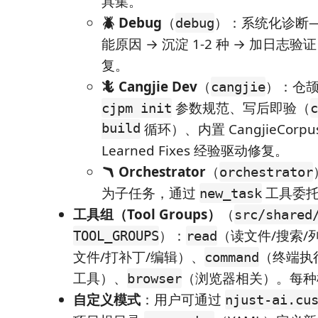
具集。
🪲 Debug
（
）：系统化诊断——
debug
能原因 → 沉淀 1-2 种 → 加日志验
复。
🦎 Cangjie Dev
（
）：仓
cangjie
参数规范、写后即验（
cjpm init
c
build
循环）、内置 CangjieCorp
Learned Fixes 经验驱动修复。
🪃 Orchestrator
（
orchestrator
为子任务，通过
工具委托
new_task
工具组（Tool Groups）
（
src/shared
）：
（读文件/搜索/
TOOL_GROUPS
read
文件/打补丁/编辑）、
（终端执
command
工具）、
（浏览器相关）。每种
browser
自定义模式
：用户可通过
njust-ai.cu