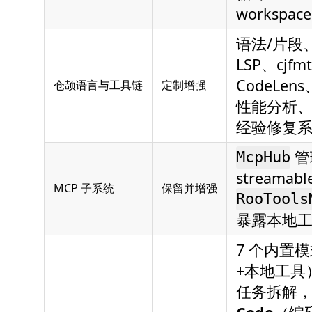
workspa
语法/片段
LSP、cjf
CodeLens
仓颉语言与工具链
定制增强
性能分析、SD
经验修复
管理
McpHub
streama
MCP 子系统
保留并增强
RooTools
暴露本地
7 个内置
+本地工具
任务拆解，含 