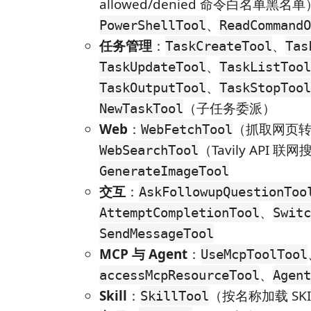
allowed/denied 命令白名单黑名
、
PowerShellTool
ReadCommandO
任务管理
：
、
TaskCreateTool
Tas
、
TaskUpdateTool
TaskListTool
、
TaskOutputTool
TaskStopTool
（子任务委派）
NewTaskTool
Web
：
（抓取网页转 
WebFetchTool
（Tavily API 联
WebSearchTool
GenerateImageTool
交互
：
AskFollowupQuestionToo
、
AttemptCompletionTool
Switc
SendMessageTool
MCP 与 Agent
：
UseMcpToolTool
、
accessMcpResourceTool
Agent
Skill
：
（按名称加载 SKI
SkillTool