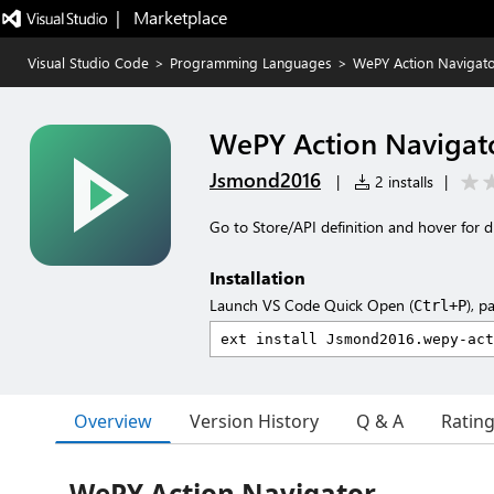
|   Marketplace
Visual Studio Code
>
Programming Languages
>
WePY Action Navigat
WePY Action Navigat
Jsmond2016
|
2 installs
|
Go to Store/API definition and hover for di
Installation
Launch VS Code Quick Open (
), p
Ctrl+P
Overview
Version History
Q & A
Ratin
WePY Action Navigator