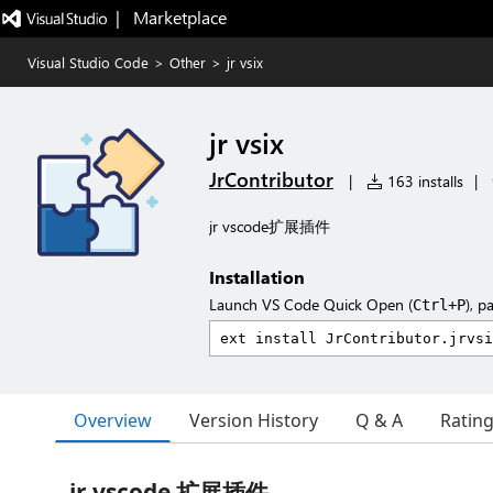
|   Marketplace
Visual Studio Code
>
Other
>
jr vsix
jr vsix
JrContributor
|
163 installs
|
jr vscode扩展插件
Installation
Launch VS Code Quick Open (
), p
Ctrl+P
Overview
Version History
Q & A
Ratin
jr vscode 扩展插件