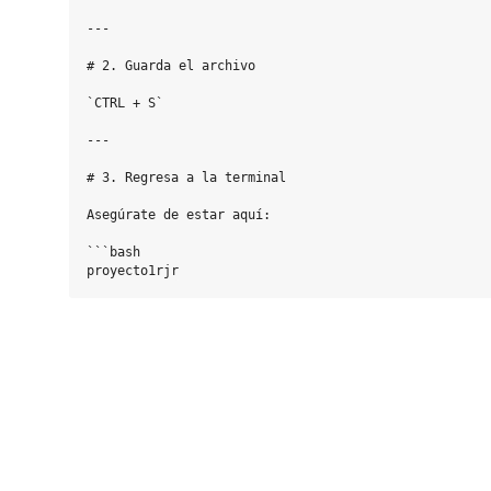
---

# 2. Guarda el archivo

`CTRL + S`

---

# 3. Regresa a la terminal

Asegúrate de estar aquí:

```bash
