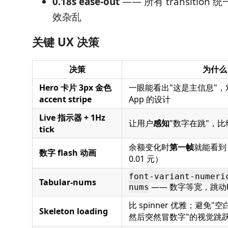
0.18s ease-out
—— 所有 transitio
效杂乱
关键 UX 决策
决策
为什么
Hero 卡片 3px 金色
一眼能看出"这是主信息"，对应 
accent stripe
App 的设计
Live 指示器 + 1Hz
让用户
感知
"数字在跳"，比
tick
余额变化时
第一帧
就能看到
数字 flash 动画
0.01 元）
font-variant-numeri
Tabular-nums
—— 数字等宽，跳动
nums
比 spinner 优雅；避免"空白
Skeleton loading
然后突然冒数字"的视觉跳