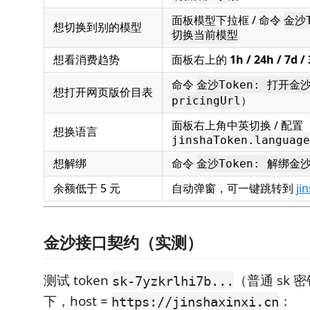
面板模型下拉框 / 命令
金沙T
想切换到别的模型
切换当前模型
想看消费趋势
面板右上的
1h / 24h / 7d /
命令
金沙Token: 打开金
想打开网页版价目表
）
pricingUrl
面板右上角中英切换 / 配置
想换语言
jinshaToken.language
想解绑
命令
金沙Token: 解绑金沙 
余额低于 5 元
自动弹窗，可一键跳转到
ji
金沙接口契约（实测）
测试 token
（普通 sk
sk-7yzkrlhi7b...
下，host =
：
https://jinshaxinxi.cn