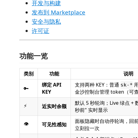
开发与构建
发布到 Marketplace
安全与隐私
许可证
功能一览
类别
功能
说明
绑定 API
支持两种 KEY：普通
用
sk-*
🔑
KEY
金沙控制台管理 token（可
默认 5 秒轮询；Live 绿点 + 数字
⚡️
近实时余额
秒前" 实时显示
面板隐藏时自动停轮询，回前
👁
可见性感知
立刻拉一次