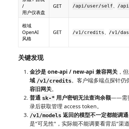
、
/
GET
/api/user/self
/api
用户仪表盘
根域
OpenAI
GET
、
/v1/credits
/v1/das
风格
关键发现
金沙是 one-api / new-api 兼容网关
，但
域
。客户端多端点探针仍
/v1/credits
容旧网关
。
普通
用户密钥无法查询余额
——需
sk-*
录后获取管理 access token。
返回的模型不一定都能调通
/v1/models
是"可见性"，实际能不能调要看背后"渠