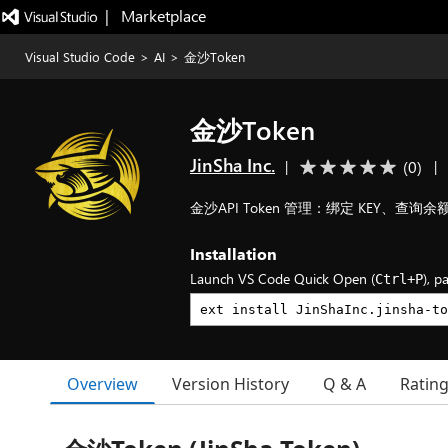
|   Marketplace
Visual Studio Code
>
AI
>
金沙Token
金沙Token
JinSha Inc.
(
0
)
|
|
金沙API Token 管理：绑定 KEY、查
Installation
Launch VS Code Quick Open (
), p
Ctrl+P
Overview
Version History
Q & A
Ratin