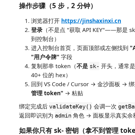
操作步骤（5 步，2 分钟）
浏览器打开
https://jinshaxinxi.cn
登录
（不是点 "获取 API KEY"——那是 
到控制台）
进入控制台首页，页面顶部或左侧找到
"
"用户令牌"
字段
复制那串 token（
不是
开头，通常
sk-
40+ 位的 hex）
回到 VS Code / Cursor → 金沙面板 → 
管理 token"
→ 粘贴
绑定完成后
会调一次
validateKey()
getBa
返回即识别为
角色 → 面板显示真实
admin
如果你
只有
sk- 密钥（拿不到管理 to