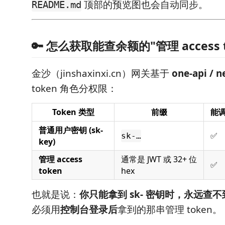
顶部的预览图也会自动同步。
README.md
🔑 怎么获取能查余额的"管理 access 
金沙（jinshaxinxi.cn）网关基于
one-api / n
token 角色分权限：
Token 类型
前缀
能
普通用户密钥 (sk-
✅
sk-…
key)
管理 access
通常是 JWT 或 32+ 位
✅
token
hex
也就是说：
你只能拿到 sk- 密钥时，永远查
必须用
控制台登录后
拿到的那串管理 token。