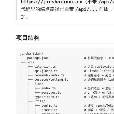
（不带
https://jinshaxinxi.cn
/api/
代码里的端点路径已自带
前缀，
/api/...
加。
项目结构
jinsha-token/

├── package.json                    # 扩展元信息 + 命
├── src/

│   ├── extension.ts                # 入口：activate /
│   ├── api/jinsha.ts               # JinshaClie
│   ├── commands/index.ts           # 注册命令 + 处理 
│   ├── services/polling.ts         # 余额轮询服务（in
│   ├── i18n/

│   │   ├── index.ts                # 当前语言 + 监听 vs
│   │   └── messages.ts             # zh-CN / en-US 
│   ├── types/index.ts              # 主进程 / 前端共
│   ├── utils/

│   │   ├── config.ts               # 读取 jinshaToke
│   │   ├── prompt.ts               # 弹窗 / 错误 / 