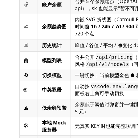
合并 5 个余额端点（OpenAI / o
💰
账户余额
api），sk 也能显示"暂不可
内嵌 SVG 折线图（Catmull
📈
余额趋势图
时间窗
1h / 24h / 7d / 30d
720 个点
📊
历史统计
峰值 / 谷值 / 平均 / 净变化 4 
合并公开
（
/api/pricing
模型列表
🤖
风格
（
/api/v1/models
🔄
切换模型
一键切换；当前模型金色 ● 
自动按
vscode.env.lang
中英双语
🌐
面板右上角可手动切换
余额低于阈值时弹窗并一键
低余额预警
⚠️
5 元）
本地 Mock
🛠
无真实 KEY 时也能完整联调面
服务器