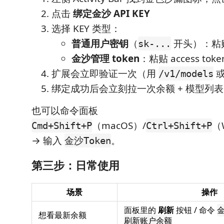
点击
绑定金沙 API KEY
选择 KEY 类型：
普通用户密钥
（
开头）：粘贴
sk-...
金沙管理 token
：粘贴 access toke
扩展会立即验证一次（用
或
/v1/models
绑定成功后会立刻拉一次余额 + 模型列表 
也可以命令面板
（macOS）/
（W
Cmd+Shift+P
Ctrl+Shift+P
→ 输入
。
金沙Token
第三步：日常使用
场景
操作
面板里的
刷新
按钮 / 命令
金
想看最新余额
刷新账户余额