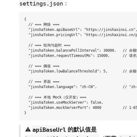
：
settings.json
{

  // === 网络 ===

  "jinshaToken.apiBaseUrl": "https://jinshaxinxi.cn",
  "jinshaToken.pricingUrl": "https://jinshaxinxi.cn/p
  // === 轮询与超时 ===

  "jinshaToken.balancePollInterval": 30000,   /
  "jinshaToken.requestTimeoutMs": 15000,      //
  // === 阈值 ===

  "jinshaToken.lowBalanceThreshold": 5,       
  // === 界面 ===

  "jinshaToken.language": "zh-CN",            // "zh-
  // === 本地 Mock（仅开发）===

  "jinshaToken.useMockServer": false,

  "jinshaToken.mockServerPort": 4000          // 1-65
⚠️
的默认值是
apiBaseUrl