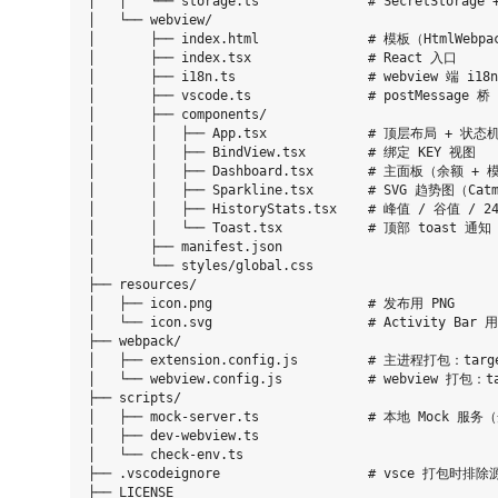
│   │   └── storage.ts              # SecretStora
│   └── webview/

│       ├── index.html              # 模板（HtmlWebpa
│       ├── index.tsx               # React 入口

│       ├── i18n.ts                 # webview 端 i18n
│       ├── vscode.ts               # postMessage 桥

│       ├── components/

│       │   ├── App.tsx             # 顶层布局 + 状态机
│       │   ├── BindView.tsx        # 绑定 KEY 视图

│       │   ├── Dashboard.tsx       # 主面板（余额 +
│       │   ├── Sparkline.tsx       # SVG 趋势图（Ca
│       │   ├── HistoryStats.tsx    # 峰值 / 谷值 / 2
│       │   └── Toast.tsx           # 顶部 toast 通知

│       ├── manifest.json

│       └── styles/global.css

├── resources/

│   ├── icon.png                    # 发布用 PNG

│   └── icon.svg                    # Activity B
├── webpack/

│   ├── extension.config.js         # 主进程打包：targe
│   └── webview.config.js           # webview 打包：t
├── scripts/

│   ├── mock-server.ts              # 本地 Mock 服
│   ├── dev-webview.ts

│   └── check-env.ts

├── .vscodeignore                   # vsce 打包时
├── LICENSE
