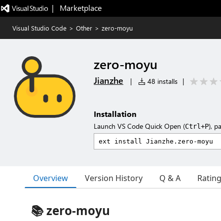
|   Marketplace
Visual Studio Code
>
Other
>
zero-moyu
zero-moyu
Jianzhe
|
48 installs
|
Installation
Launch VS Code Quick Open (
), p
Ctrl+P
Overview
Version History
Q & A
Ratin
📚 zero-moyu