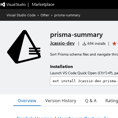
|   Marketplace
Visual Studio Code
>
Other
>
prisma-summary
prisma-summary
Jcassio-dev
|
694 installs
|
Sort Prisma schema files and navigate th
Installation
Launch VS Code Quick Open (
), p
Ctrl+P
Overview
Version History
Q & A
Ratin