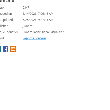
re Info
sion
0.0.7
eased on
5/14/2026, 7:06:48 AM
t updated
5/25/2026, 9:27:35 AM
lisher
J-Roam
que Identifier
J-Roam.radar-signal-visualizer
ort
Report a concern