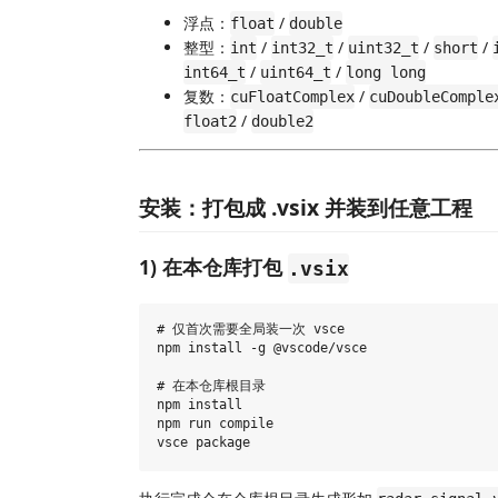
浮点：
/
float
double
整型：
/
/
/
/
int
int32_t
uint32_t
short
/
/
int64_t
uint64_t
long long
复数：
/
cuFloatComplex
cuDoubleComple
/
float2
double2
安装：打包成 .vsix 并装到任意工程
1) 在本仓库打包
.vsix
# 仅首次需要全局装一次 vsce

npm install -g @vscode/vsce

# 在本仓库根目录

npm install

npm run compile
