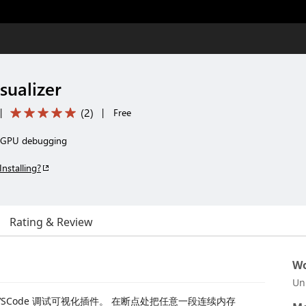
sualizer
(
2
)
|
|
Free
ng GPU debugging
Installing?
Rating & Review
Wo
Un
者的 VSCode 调试可视化插件。 在断点处把任意一段连续内存