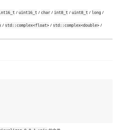
/
/
/
/
/
/
int16_t
uint16_t
char
int8_t
uint8_t
long
/
/
/
x
std::complex<float>
std::complex<double>