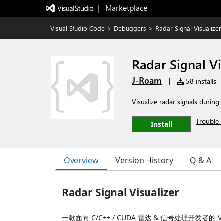
|   Marketplace
Visual Studio Code
>
Debuggers
>
Radar Signal Visualizer
Radar Signal Vi
J-Roam
|
58 installs
Visualize radar signals duri
Trouble 
Install
Overview
Version History
Q & A
Radar Signal Visualizer
一款面向 C/C++ / CUDA 雷达 & 信号处理开发