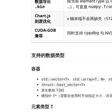
按当前 elementType 以 l
数据导出
…)，可直接
.bin
numpy.fro
Chart.js
x 轴末端不会再缺失（512
刻度优化
CUDA-GDB
同时支持
与 NVI
cppdbg
兼容
支持的数据类型
容器
、
、
std::vector<T>
std::array<T, N>
s
thrust::host_vector<T>
原生数组
T[N]
裸指针
（需要在使用时手动指定大小，详见
T*
元素类型
T