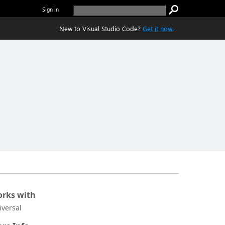
Sign in
New to Visual Studio Code?
Get it now.
rks with
iversal