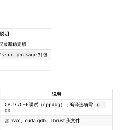
说明
议最新稳定版
与
打包
vsce package
说明
CPU C/C++ 调试（
）；编译选项需
cppdbg
-g -
O0
含 nvcc、cuda-gdb、Thrust 头文件