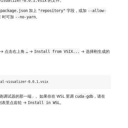
的文件。
visualizer-0.0.1.vsix
在
加上
字段，或加
package.json
"repository"
--allow-
E 时可加
。
--no-yarn
→ 点击右上角
→
→ 选择刚生成的
…
Install from VSIX...
跑调试器的那一端」。如果你在 WSL 里调
，请在
cuda-gdb
s 列表里点齿轮 →
。
Install in WSL