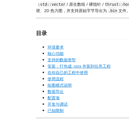
（
/ 原生数组 / 裸指针 /
std::vector
thrust::ho
谱、2D 热力图，并支持原始字节导出为
文件
.bin
目录
环境要求
核心功能
支持的数据类型
安装：打包成 .vsix 并装到任意工程
在你自己的工程中使用
使用流程
绘图模式说明
数据导出
配置项
开发与调试
已知限制