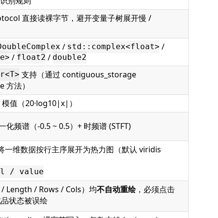
识别规则
 Protocol 直接读裸字节，避开变量子树展开慢 /
/
/
DoubleComplex
std::complex<float>
/
/
e>
float2
double2
支持（通过 contiguous_storage
r<T>
ne 方法）
值（20·log10|x|）
化频谱（-0.5 ~ 0.5）+ 时频谱 (STFT)
s，将一维数据按行主序展开为热力图（默认 viridis
l / value
Length / Rows / Cols）均
不自动重绘
，必须点击
成品状态被误绘