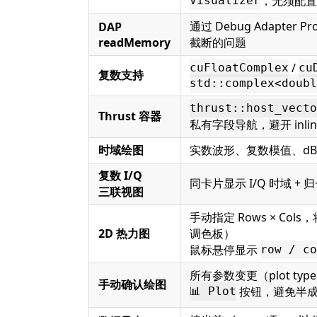
，无须配置
Visualizer
通过 Debug Adapter
DAP
readMemory
截断的问题
/
cuFloatComplex
cu
复数支持
std::complex<doubl
thrust::host_vecto
Thrust 容器
私有字段导航，避开 inli
时域绘图
实数波形、复数模值、dB 模
复数 I/Q
同卡片显示 I/Q 时域 + 归一
三联视图
手动指定 Rows × Col
2D 热力图
调色板）
鼠标悬停显示
row / co
所有参数变更（plot type / 
手动确认绘图
按钮，避免半
📊 Plot