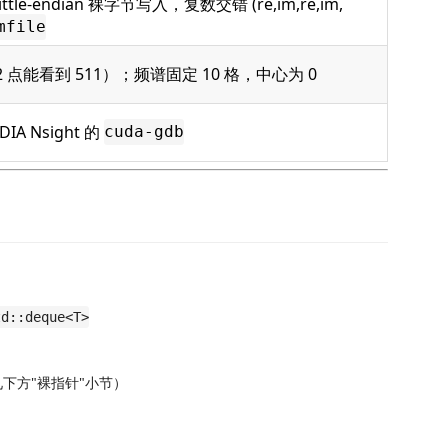
ittle-endian 裸字节写入，复数交错 (re,im,re,im,
mfile
 点能看到 511）；频谱固定 10 格，中心为 0
DIA Nsight 的
cuda-gdb
td::deque<T>
下方"裸指针"小节）