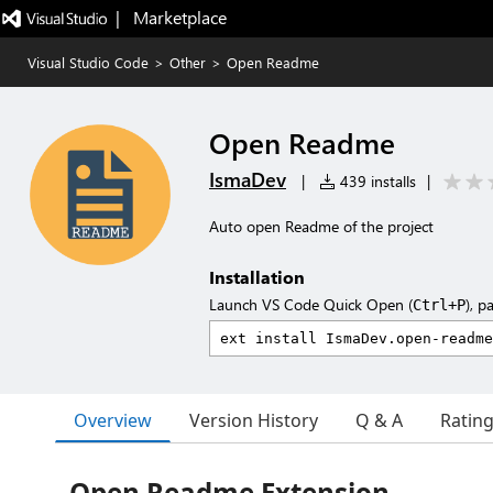
|   Marketplace
Visual Studio Code
>
Other
>
Open Readme
Open Readme
IsmaDev
|
439 installs
|
Auto open Readme of the project
Installation
Launch VS Code Quick Open (
), p
Ctrl+P
Overview
Version History
Q & A
Ratin
Open Readme Extension