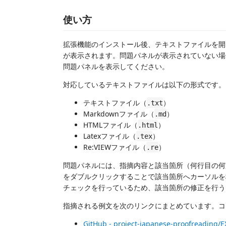
使い方
拡張機能のインストール後、テキストファイルを開
が表示されます。問題パネルが表示されていない場
問題パネルを表示してください。
対応しているテキストファイルは以下の形式です。
テキストファイル（
）
.txt
Markdownファイル（
）
.md
HTMLファイル（
）
.html
Latexファイル（
）
.tex
Re:VIEWファイル（
）
.re
問題パネルには、指摘内容と該当箇所（何行目の何
をダブルクリックすることで該当箇所へカーソルを
チェックを行っているため、該当箇所の修正を行う
指摘される例文を次のリンクにまとめています。コ
GitHub - project-japanese-proofreading