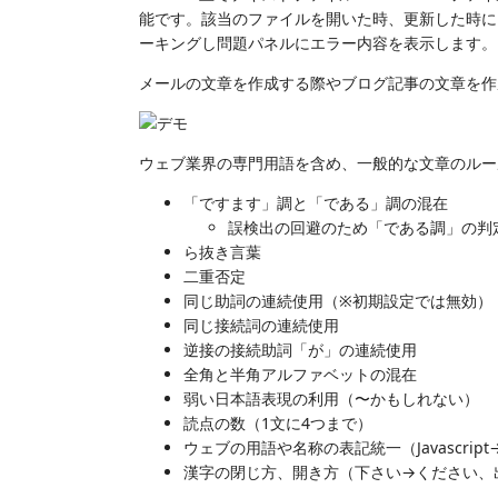
能です。該当のファイルを開いた時、更新した時に
ーキングし問題パネルにエラー内容を表示します。
メールの文章を作成する際やブログ記事の文章を作
ウェブ業界の専門用語を含め、一般的な文章のルー
「ですます」調と「である」調の混在
誤検出の回避のため「である調」の判
ら抜き言葉
二重否定
同じ助詞の連続使用（※初期設定では無効）
同じ接続詞の連続使用
逆接の接続助詞「が」の連続使用
全角と半角アルファベットの混在
弱い日本語表現の利用（〜かもしれない）
読点の数（1文に4つまで）
ウェブの用語や名称の表記統一（Javascript→Jav
漢字の閉じ方、開き方（下さい→ください、