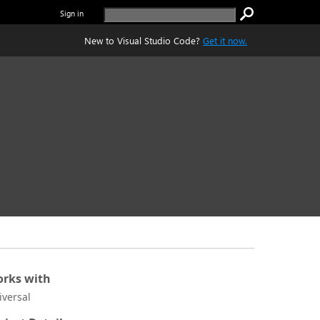
Sign in
New to Visual Studio Code?
Get it now.
rks with
iversal