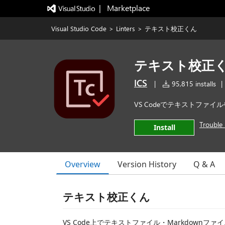
|   Marketplace
Visual Studio Code
>
Linters
>
テキスト校正くん
テキスト校正
ICS
|
95,815 installs
|
VS Codeでテキストファイ
Trouble 
Install
Overview
Version History
Q & A
テキスト校正くん
VS Code上でテキストファイル・Markdownフ