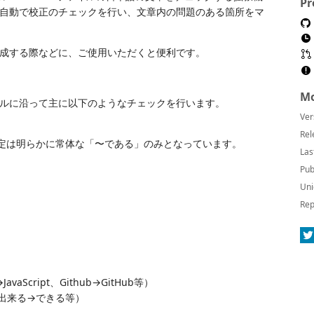
Pr
自動で校正のチェックを行い、文章内の問題のある箇所をマ
成する際などに、ご使用いただくと便利です。
Mo
ルに沿って主に以下のようなチェックを行います。
Ver
Rel
定は明らかに常体な「〜である」のみとなっています。
Las
Pub
Uni
Rep
aScript、Github→GitHub等）
出来る→できる等）