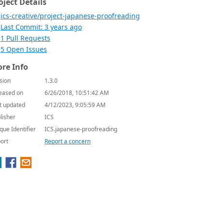
oject Details
ics-creative/project-japanese-proofreading
Last Commit: 3 years ago
1 Pull Requests
5 Open Issues
re Info
sion
1.3.0
eased on
6/26/2018, 10:51:42 AM
t updated
4/12/2023, 9:05:59 AM
lisher
ICS
que Identifier
ICS.japanese-proofreading
ort
Report a concern