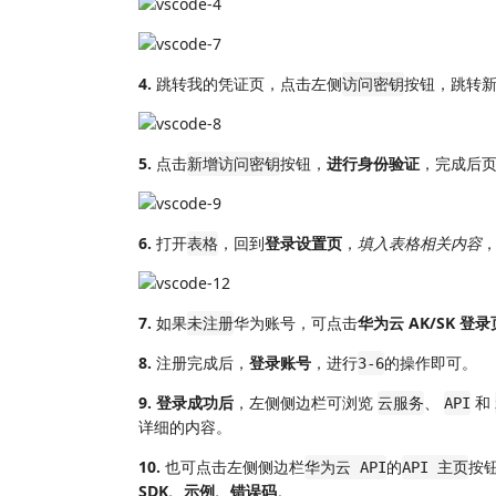
4.
跳转我的凭证页，点击左侧
按钮，跳转
访问密钥
5.
点击
按钮，
进行身份验证
，完成后
新增访问密钥
6.
打开
，回到
登录设置页
，
填入表格相关内容
表格
7.
如果
华为账号，可点击
华为云 AK/SK 登录
未注册
8.
注册完成后，
登录账号
，进行
的操作即可。
3-6
9.
登录成功后
，左侧侧边栏可浏览
、
和
云服务
API
详细的内容。
10.
也可点击左侧侧边栏
的
按
华为云 API
API 主页
SDK、示例、错误码
。