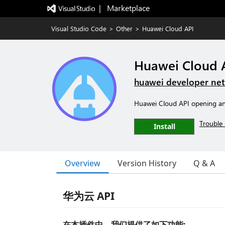
|   Marketplace
Visual Studio Code
>
Other
>
Huawei Cloud API
Huawei Cloud 
huawei developer ne
Huawei Cloud API opening and
Trouble 
Install
Overview
Version History
Q & A
华为云 API
在本插件中，我们提供了如下功能: