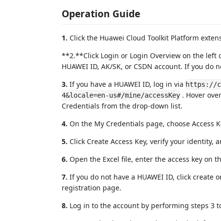
Operation Guide
1.
Click the Huawei Cloud Toolkit Platform extens
**2.**Click Login or Login Overview on the left o
HUAWEI ID, AK/SK, or CSDN account. If you do no
3.
If you have a HUAWEI ID, log in via
https://c
. Hover ove
4&locale=en-us#/mine/accessKey
Credentials from the drop-down list.
4.
On the My Credentials page, choose Access Ke
5.
Click Create Access Key, verify your identity,
6.
Open the Excel file, enter the access key on th
7.
If you do not have a HUAWEI ID, click create 
registration page.
8.
Log in to the account by performing steps 3 to