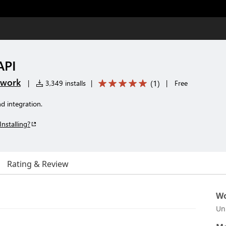
API
twork
(
1
)
|
3,349 installs
|
|
Free
 integration.
Installing?
Rating & Review
Wo
Un