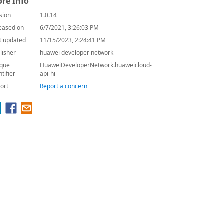
re Info
sion
1.0.14
eased on
6/7/2021, 3:26:03 PM
t updated
11/15/2023, 2:24:41 PM
lisher
huawei developer network
que
HuaweiDeveloperNetwork.huaweicloud-
ntifier
api-hi
ort
Report a concern