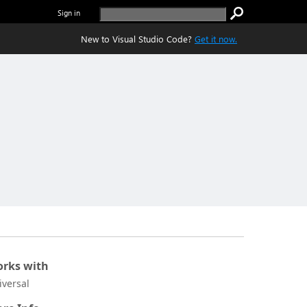
Sign in
New to Visual Studio Code?
Get it now.
rks with
iversal