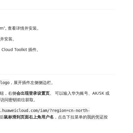
tform", 查看详情并安装。
详情并安装。
oud Toolkit 插件。
，展开插件左侧侧边栏。
logo
钮，右侧
会出现登录设置页
。 可以输入华为账号、AK/SK 或
击
前往获取。
访问密钥
.huaweicloud.com/iam/?region=cn-north-
后
鼠标滑到页面右上角用户名
，点击下拉菜单的
按
我的凭证