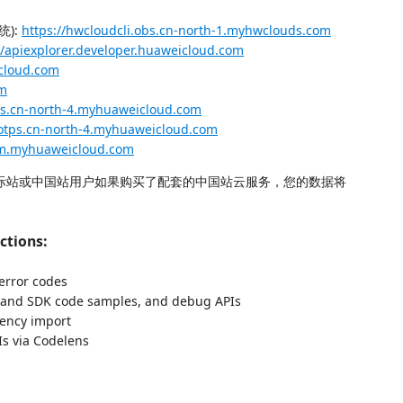
统):
https://hwcloudcli.obs.cn-north-1.myhwclouds.com
//apiexplorer.developer.huaweicloud.com
icloud.com
om
bs.cn-north-4.myhuaweicloud.com
iotps.cn-north-4.myhuaweicloud.com
iam.myhuaweicloud.com
际站或中国站用户如果购买了配套的中国站云服务，您的数据将
ctions:
 error codes
 and SDK code samples, and debug APIs
ency import
s via Codelens