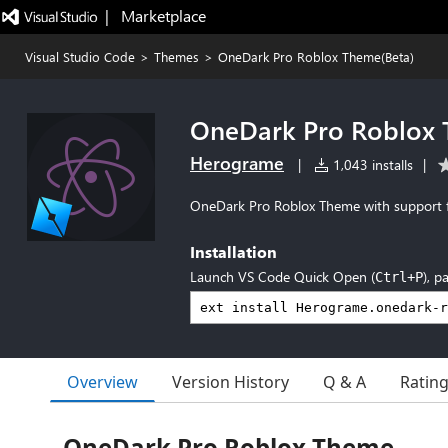
|   Marketplace
Visual Studio Code
>
Themes
>
OneDark Pro Roblox Theme(Beta)
OneDark Pro Roblox 
Herograme
|
1,043 installs
|
OneDark Pro Roblox Theme with support fo
Installation
Launch VS Code Quick Open (
), p
Ctrl+P
Overview
Version History
Q & A
Ratin
OneDark Pro Roblox Theme