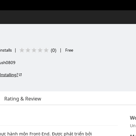
(
0
)
nstalls
|
|
Free
rush0809
Installing?
Rating & Review
Wo
Un
 thực hành môn Front-End. Được phát triển bởi