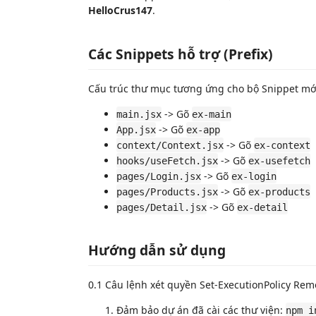
HelloCrus147
.
Các Snippets hỗ trợ (Prefix)
Cấu trúc thư mục tương ứng cho bộ Snippet mớ
-> Gõ
main.jsx
ex-main
-> Gõ
App.jsx
ex-app
-> Gõ
context/Context.jsx
ex-context
-> Gõ
hooks/useFetch.jsx
ex-usefetch
-> Gõ
pages/Login.jsx
ex-login
-> Gõ
pages/Products.jsx
ex-products
-> Gõ
pages/Detail.jsx
ex-detail
Hướng dẫn sử dụng
0.1 Câu lệnh xét quyền Set-ExecutionPolicy Re
Đảm bảo dự án đã cài các thư viện:
npm i