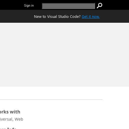
Sign in
New to Visual Studio Code?
Get it now.
rks with
iversal, Web