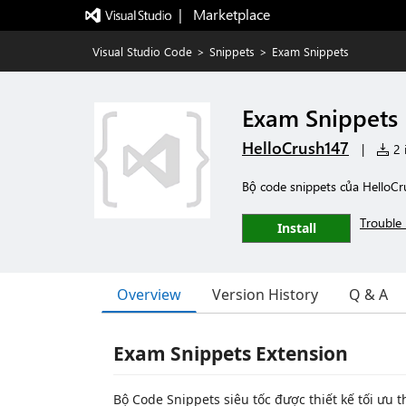
|   Marketplace
Visual Studio Code
>
Snippets
>
Exam Snippets
Exam Snippets
HelloCrush147
|
2 i
Bộ code snippets của HelloC
Trouble 
Install
Overview
Version History
Q & A
Exam Snippets Extension
Bộ Code Snippets siêu tốc được thiết kế tối ưu