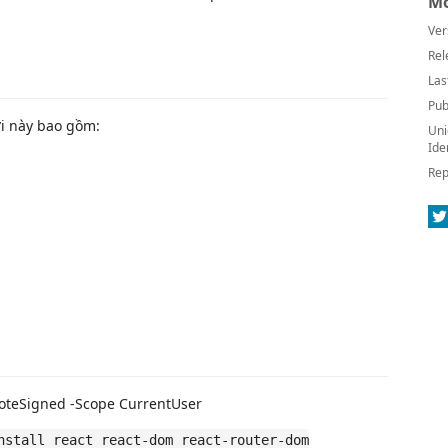
Mo
Ver
Rel
Las
Pub
i này bao gồm:
Uni
Ide
Rep
moteSigned -Scope CurrentUser
nstall react react-dom react-router-dom