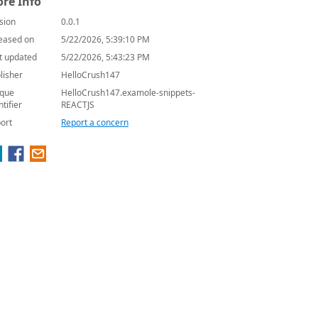
re Info
sion
0.0.1
eased on
5/22/2026, 5:39:10 PM
t updated
5/22/2026, 5:43:23 PM
lisher
HelloCrush147
que
HelloCrush147.examole-snippets-
ntifier
REACTJS
ort
Report a concern