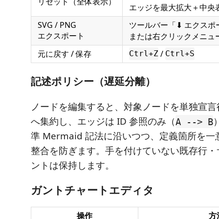
リセット（全体表示）
エッジを最大拡大＋中央
SVG / PNG
ツールバー「⬇ エクスポ
エクスポート
または右クリックメニュ
元に戻す / 保存
/
Ctrl+Z
Ctrl+S
記述ポリシー（遅延分離）
ノードを編集すると、対象ノードを単独宣言
へ集約し、エッジは ID 参照のみ（
A --> B
準 Mermaid 記法に沿いつつ、定義箇所を
整合を防ぎます。手を付けていない既存行・
ントは保持します。
ガントチャートエディタ
操作
方