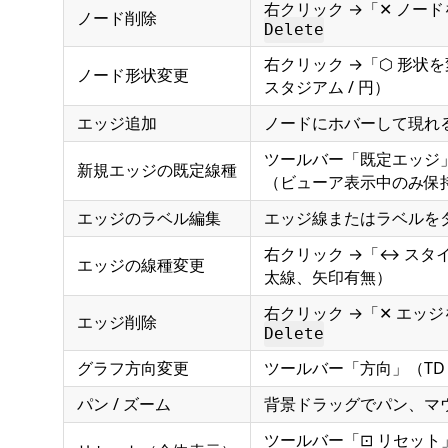
右クリック →「✕ ノー
ノード削除
Delete
右クリック →「⬡ 形状を変
ノード形状変更
スタジアム / 円）
エッジ追加
ノードにホバーして現れ
ツールバー「既定エッジ
新規エッジの既定線種
（ビューア表示中のみ保
エッジのラベル編集
エッジ線またはラベルを
右クリック →「↔ スタイ
エッジの線種変更
太線、矢印有無）
右クリック →「✕ エッ
エッジ削除
Delete
グラフ方向変更
ツールバー「方向」（TD / LR
パン / ズーム
背景ドラッグでパン、マ
ツールバー「⊡ リセット