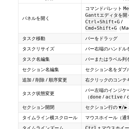
コマンドパレット
Me
Ganttエディタを開
パネルを開く
/
Ctrl+Shift+G
（Ma
Cmd+Shift+G
タスク移動
バーをドラッグ
タスクリサイズ
バー右端のハンドル
タスク名編集
バーまたはラベル列
セクション名編集
セクション名をダブ
追加 / 削除 / 順序変更
右クリックのコンテ
バー左端のインジケ
タスク状態変更
（
/
/
done
active
セクション開閉
セクション行の
▼/▶
タイムライン横スクロール
マウスホイール（通
タイムラインズーム
+ マウスホイ
Ctrl