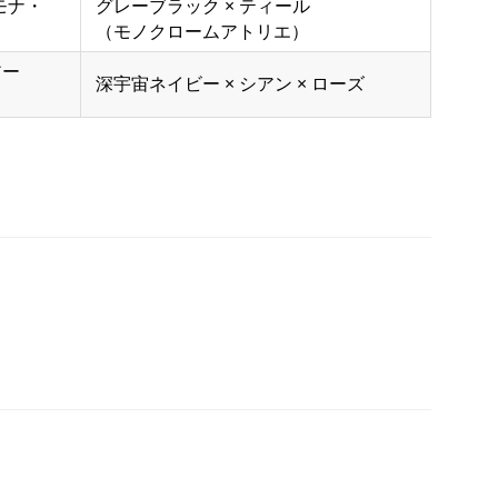
「モナ・
グレーブラック × ティール
（モノクロームアトリエ）
アー
深宇宙ネイビー × シアン × ローズ