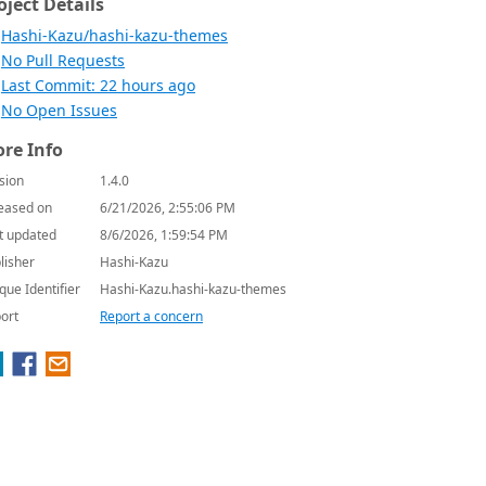
oject Details
Hashi-Kazu/hashi-kazu-themes
No Pull Requests
Last Commit: 22 hours ago
No Open Issues
re Info
sion
1.4.0
eased on
6/21/2026, 2:55:06 PM
t updated
8/6/2026, 1:59:54 PM
lisher
Hashi-Kazu
que Identifier
Hashi-Kazu.hashi-kazu-themes
ort
Report a concern