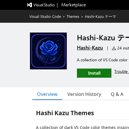
|   Marketplace
Visual Studio Code
>
Themes
>
Hashi-Kazu テーマ
Hashi-Kazu 
Hashi-Kazu
|
24 inst
A collection of VS Code color
Trouble 
Install
Overview
Version History
Q & A
Hashi Kazu Themes
A collection of dark VS Code color themes inspi