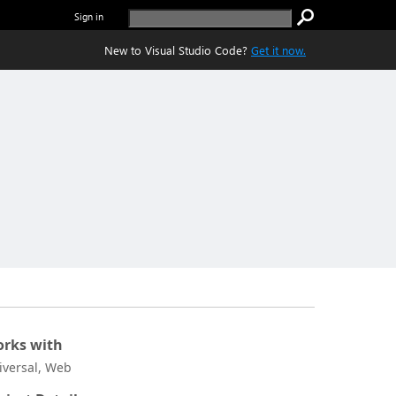
Sign in
New to Visual Studio Code?
Get it now.
rks with
iversal, Web