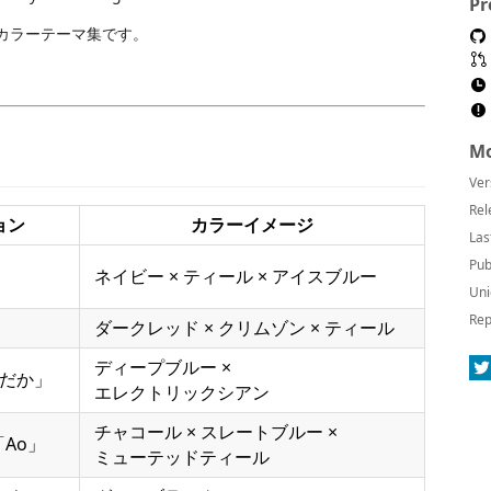
Pr
クカラーテーマ集です。
Mo
Ver
Rel
ョン
カラーイメージ
Las
Pub
ネイビー × ティール × アイスブルー
Uni
Rep
ダークレッド × クリムゾン × ティール
ディープブルー ×
「よだか」
エレクトリックシアン
チャコール × スレートブルー ×
6「Ao」
ミューテッドティール