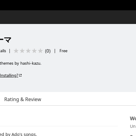
テーマ
(
0
)
alls
|
|
Free
 themes by hashi-kazu.
Installing?
Rating & Review
Wo
Un
red by Ado's songs.