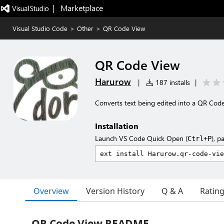
|   Marketplace
Visual Studio Code
>
Other
>
QR Code View
QR Code View
Harurow
|
187 installs
|
Converts text being edited into a QR Code 
Installation
Launch VS Code Quick Open (
), p
Ctrl+P
Overview
Version History
Q & A
Ratin
QR Code View README