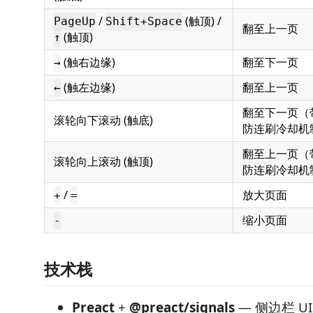
/
(触顶) /
PageUp
Shift+Space
翻至上一页
(触顶)
↑
(触右边缘)
翻至下一页
→
(触左边缘)
翻至上一页
←
翻至下一页（带
滚轮向下滚动 (触底)
防连刷冷却机
翻至上一页（带
滚轮向上滚动 (触顶)
防连刷冷却机
/
放大页面
+
=
缩小页面
-
技术栈
Preact
+
@preact/signals
— 侧边栏 UI