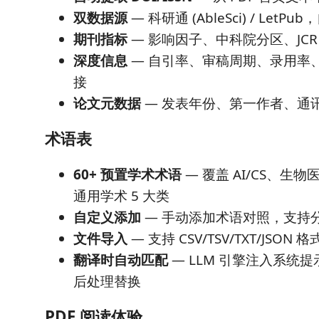
双数据源
— 科研通 (AbleSci) / Let
期刊指标
— 影响因子、中科院分区、JC
深度信息
— 自引率、审稿周期、录用率
接
论文元数据
— 发表年份、第一作者、通
术语表
60+ 预置学术术语
— 覆盖 AI/CS、生
通用学术 5 大类
自定义添加
— 手动添加术语对照，支持
文件导入
— 支持 CSV/TSV/TXT/JSON
翻译时自动匹配
— LLM 引擎注入系统提
后处理替换
PDF 阅读体验