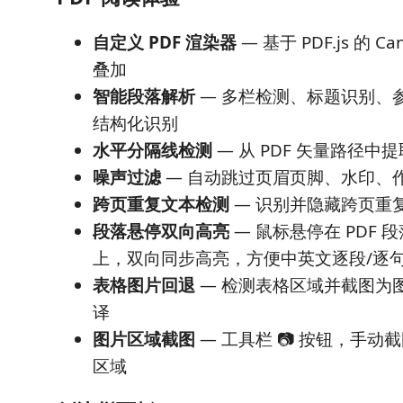
自定义 PDF 渲染器
— 基于 PDF.js 的 C
叠加
智能段落解析
— 多栏检测、标题识别、参
结构化识别
水平分隔线检测
— 从 PDF 矢量路径
噪声过滤
— 自动跳过页眉页脚、水印、
跨页重复文本检测
— 识别并隐藏跨页重
段落悬停双向高亮
— 鼠标悬停在 PDF
上，双向同步高亮，方便中英文逐段/逐
表格图片回退
— 检测表格区域并截图为
译
图片区域截图
— 工具栏 📷 按钮，手
区域