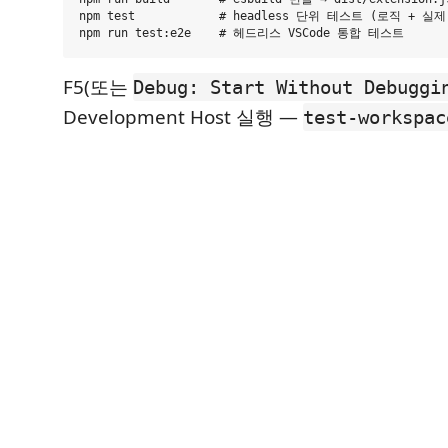
npm test            # headless 단위 테스트 (로직 + 실제 
F5(또는
Debug: Start Without Debuggi
Development Host 실행 —
test-workspac