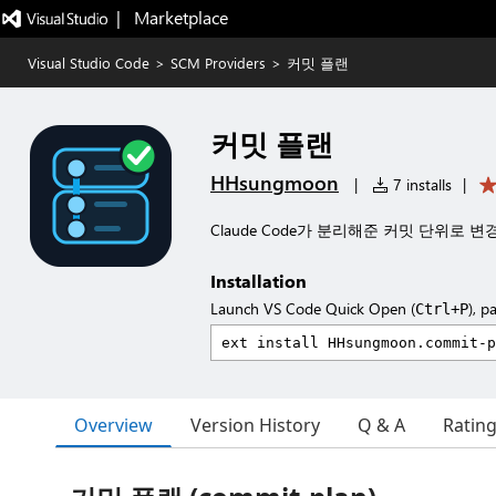
|   Marketplace
Visual Studio Code
>
SCM Providers
>
커밋 플랜
커밋 플랜
HHsungmoon
|
7 installs
|
Claude Code가 분리해준 커밋 단위로
Installation
Launch VS Code Quick Open (
), p
Ctrl+P
Overview
Version History
Q & A
Ratin