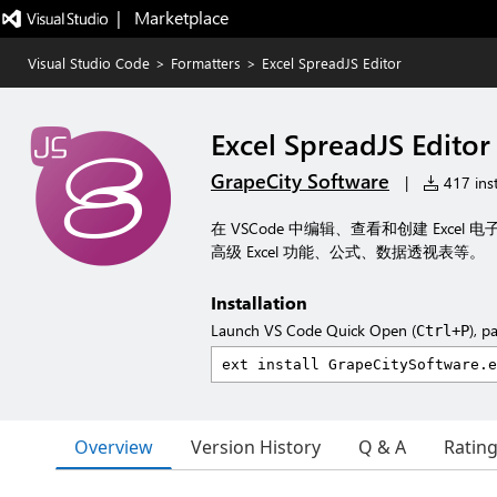
|   Marketplace
Visual Studio Code
>
Formatters
>
Excel SpreadJS Editor
Excel SpreadJS Editor
GrapeCity Software
|
417 inst
在 VSCode 中编辑、查看和创建 Excel 
高级 Excel 功能、公式、数据透视表等。
Installation
Launch VS Code Quick Open (
), p
Ctrl+P
Overview
Version History
Q & A
Ratin