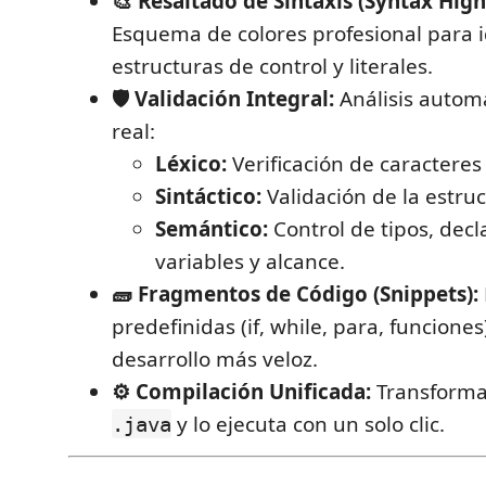
🎨 Resaltado de Sintaxis (Syntax High
Esquema de colores profesional para id
estructuras de control y literales.
🛡️ Validación Integral:
Análisis autom
real:
Léxico:
Verificación de caracteres 
Sintáctico:
Validación de la estru
Semántico:
Control de tipos, decl
variables y alcance.
🧱 Fragmentos de Código (Snippets):
predefinidas (if, while, para, funcione
desarrollo más veloz.
⚙️ Compilación Unificada:
Transforma
y lo ejecuta con un solo clic.
.java