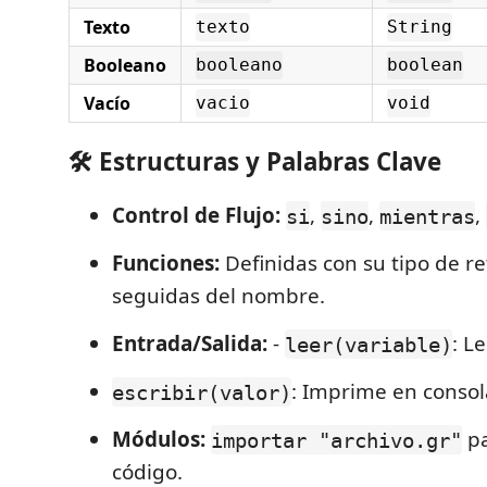
Texto
texto
String
Booleano
booleano
boolean
Vacío
vacio
void
🛠️ Estructuras y Palabras Clave
Control de Flujo:
,
,
,
si
sino
mientras
Funciones:
Definidas con su tipo de r
seguidas del nombre.
Entrada/Salida:
-
: L
leer(variable)
: Imprime en consol
escribir(valor)
Módulos:
pa
importar "archivo.gr"
código.