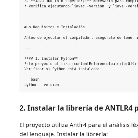
3. **Java JDK (8 o superior):** Necesario para compil
* Verifica ejecutando `javac -version` y `java -versi
---

# ⚙️ Requisitos e Instalación

Antes de ejecutar el compilador, asegúrate de tener i
---

**## 1. Instalar Python**

Este proyecto utiliza :contentReference[oaicite:0]{in
Verificar si Python está instalado:

```bash

2. Instalar la librería de ANTLR4
El proyecto utiliza Antlr4 para el análisis lé
del lenguaje. Instalar la librería: