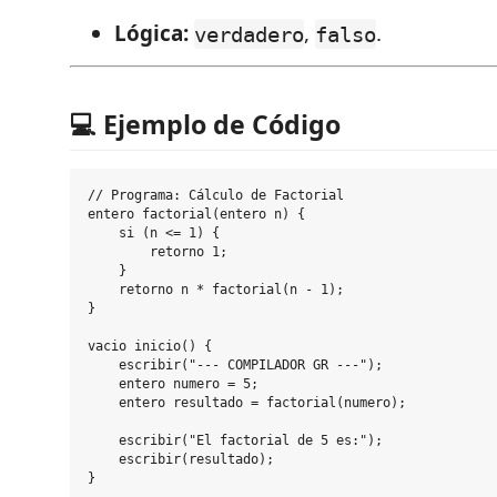
Lógica:
,
.
verdadero
falso
💻 Ejemplo de Código
// Programa: Cálculo de Factorial

entero factorial(entero n) {

    si (n <= 1) {

        retorno 1;

    }

    retorno n * factorial(n - 1);

}

vacio inicio() {

    escribir("--- COMPILADOR GR ---");

    entero numero = 5;

    entero resultado = factorial(numero);

    escribir("El factorial de 5 es:");

    escribir(resultado);

}
