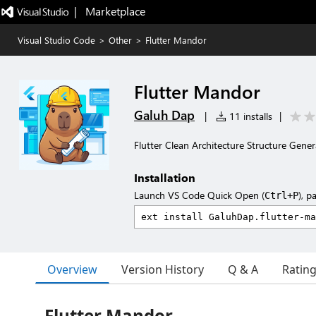
|   Marketplace
Visual Studio Code
>
Other
>
Flutter Mandor
Flutter Mandor
Galuh Dap
|
11 installs
|
Flutter Clean Architecture Structure Gener
Installation
Launch VS Code Quick Open (
), p
Ctrl+P
Overview
Version History
Q & A
Ratin
Flutter Mandor