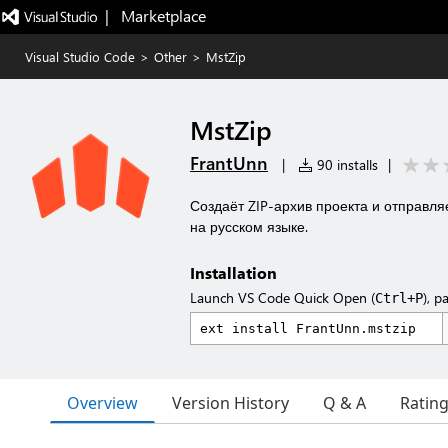
|   Marketplace
Visual Studio Code
>
Other
>
MstZip
MstZip
FrantUnn
|
90 installs
|
Создаёт ZIP-архив проекта и отправля
на русском языке.
Installation
Launch VS Code Quick Open (
), p
Ctrl+P
Overview
Version History
Q & A
Ratin