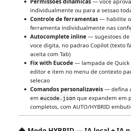
Permissoes dinamicas
— voce aprov
individualmente ou para a sessao tod
Controle de ferramentas
— habilite o
ferramenta individualmente nas conf
Autocomplete inline
— sugestoes de 
voce digita, no padrao Copilot (texto 
aceita com Tab)
Fix with Eucode
— lampada de Quick 
editor e item no menu de contexto par
selecao
Comandos personalizaveis
— defina 
em
que expandem em 
eucode.json
completos, com AUTO/HYBRID embuti
◆ Modo HYBRID — IA local + IA 