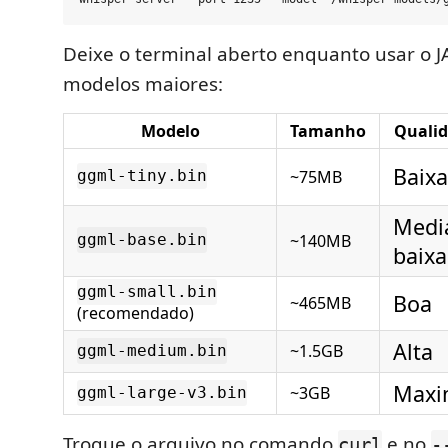
Deixe o terminal aberto enquanto usar o JA
modelos maiores:
Modelo
Tamanho
Quali
Baixa
~75MB
ggml-tiny.bin
Medi
~140MB
ggml-base.bin
baixa
ggml-small.bin
Boa
~465MB
(recomendado)
Alta
~1.5GB
ggml-medium.bin
Maxi
~3GB
ggml-large-v3.bin
Troque o arquivo no comando
e no
curl
-