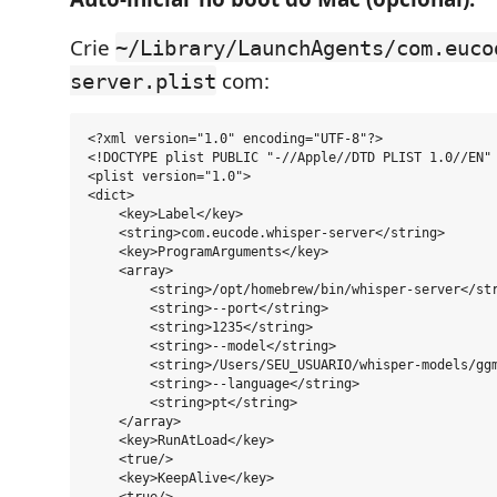
Crie
~/Library/LaunchAgents/com.euco
com:
server.plist
<?xml version="1.0" encoding="UTF-8"?>

<!DOCTYPE plist PUBLIC "-//Apple//DTD PLIST 1.0//EN" 
<plist version="1.0">

<dict>

    <key>Label</key>

    <string>com.eucode.whisper-server</string>

    <key>ProgramArguments</key>

    <array>

        <string>/opt/homebrew/bin/whisper-server</str
        <string>--port</string>

        <string>1235</string>

        <string>--model</string>

        <string>/Users/SEU_USUARIO/whisper-models/ggm
        <string>--language</string>

        <string>pt</string>

    </array>

    <key>RunAtLoad</key>

    <true/>

    <key>KeepAlive</key>
