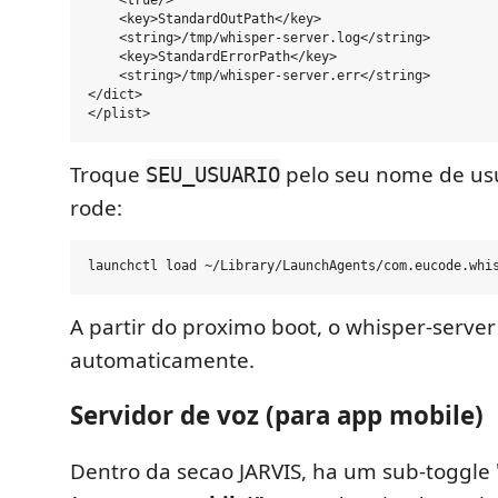
    <true/>

    <key>StandardOutPath</key>

    <string>/tmp/whisper-server.log</string>

    <key>StandardErrorPath</key>

    <string>/tmp/whisper-server.err</string>

</dict>

Troque
pelo seu nome de usu
SEU_USUARIO
rode:
A partir do proximo boot, o whisper-serve
automaticamente.
Servidor de voz (para app mobile)
Dentro da secao JARVIS, ha um sub-toggle