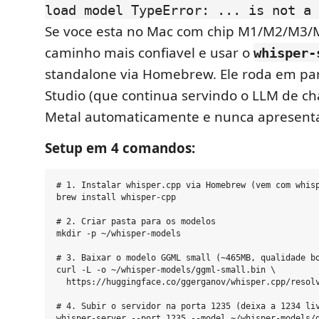
load model TypeError: ... is not a 
Se voce esta no Mac com chip M1/M2/M3/
caminho mais confiavel e usar o
whisper-
standalone via Homebrew. Ele roda em pa
Studio (que continua servindo o LLM de ch
Metal automaticamente e nunca apresenta
Setup em 4 comandos:
# 1. Instalar whisper.cpp via Homebrew (vem com whisp
brew install whisper-cpp

# 2. Criar pasta para os modelos

mkdir -p ~/whisper-models

# 3. Baixar o modelo GGML small (~465MB, qualidade bo
curl -L -o ~/whisper-models/ggml-small.bin \

  https://huggingface.co/ggerganov/whisper.cpp/resolv
# 4. Subir o servidor na porta 1235 (deixa a 1234 liv