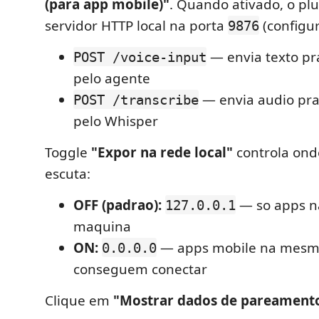
(para app mobile)"
. Quando ativado, o pl
servidor HTTP local na porta
(configur
9876
— envia texto pr
POST /voice-input
pelo agente
— envia audio pra 
POST /transcribe
pelo Whisper
Toggle
"Expor na rede local"
controla ond
escuta:
OFF (padrao):
— so apps 
127.0.0.1
maquina
ON:
— apps mobile na mesm
0.0.0.0
conseguem conectar
Clique em
"Mostrar dados de pareament