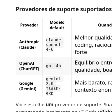
Provedores de suporte suportados
Modelo
Provedor
Quand
default
Melhor qualid
claude-
Anthropic
coding, racioci
sonnet-
(Claude)
4-6
forte
Equilibrio entr
OpenAI
gpt-4o
(ChatGPT)
qualidade, boa
gemini-
Mais barato, r
Google
2.0-
(Gemini)
flash-
contexto eno
exp
Voce escolhe
um
provedor de suporte. Sua 