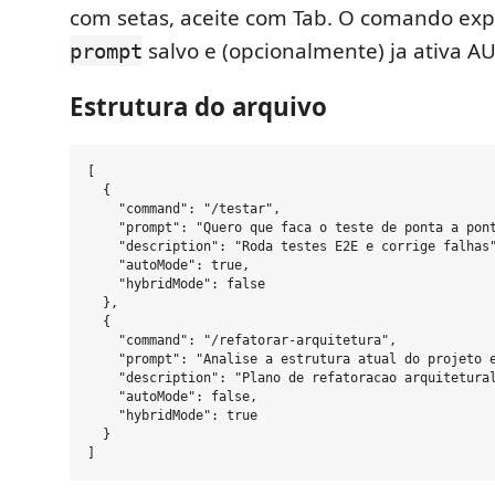
com setas, aceite com Tab. O comando ex
salvo e (opcionalmente) ja ativa A
prompt
Estrutura do arquivo
[

  {

    "command": "/testar",

    "prompt": "Quero que faca o teste de ponta a pont
    "description": "Roda testes E2E e corrige falhas"
    "autoMode": true,

    "hybridMode": false

  },

  {

    "command": "/refatorar-arquitetura",

    "prompt": "Analise a estrutura atual do projeto e
    "description": "Plano de refatoracao arquitetural
    "autoMode": false,

    "hybridMode": true

  }
