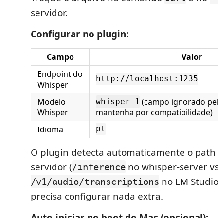
servidor.
Configurar no plugin:
Campo
Valor
Endpoint do
http://localhost:1235
Whisper
Modelo
(campo ignorado pel
whisper-1
Whisper
mantenha por compatibilidade)
Idioma
pt
O plugin detecta automaticamente o path 
servidor (
no whisper-server v
/inference
no LM Studio
/v1/audio/transcriptions
precisa configurar nada extra.
Auto-iniciar no boot do Mac (opcional):