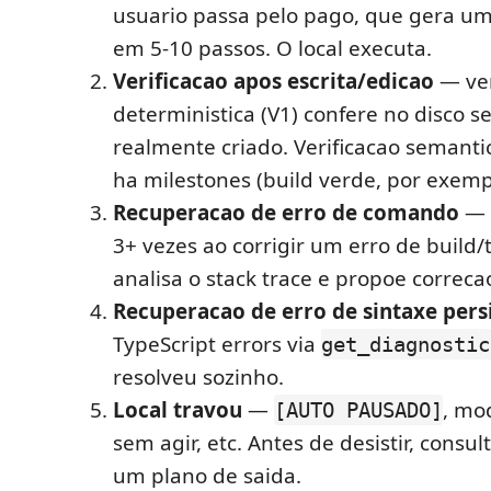
usuario passa pelo pago, que gera u
em 5-10 passos. O local executa.
Verificacao apos escrita/edicao
— ver
deterministica (V1) confere no disco se
realmente criado. Verificacao semanti
ha milestones (build verde, por exemp
Recuperacao de erro de comando
— s
3+ vezes ao corrigir um erro de build/
analisa o stack trace e propoe correcao
Recuperacao de erro de sintaxe pers
TypeScript errors via
get_diagnostic
resolveu sozinho.
Local travou
—
, mo
[AUTO PAUSADO]
sem agir, etc. Antes de desistir, consu
um plano de saida.