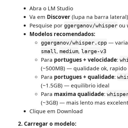
Abra o LM Studio
Va em
Discover
(lupa na barra lateral
Pesquise por
ou
ggerganov/whisper
Modelos recomendados:
— vari
ggerganov/whisper.cpp
,
,
small
medium
large-v3
Para
portugues + velocidade
:
wh
(~500MB) — qualidade ok, rapido
Para
portugues + qualidade
:
whi
(~1.5GB) — equilibrio ideal
Para
maxima qualidade
:
whispe
(~3GB) — mais lento mas excelen
Clique em Download
2. Carregar o modelo: