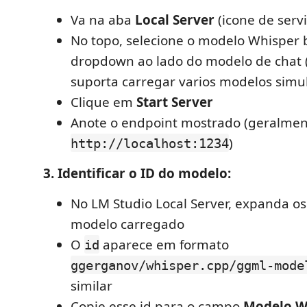
Va na aba
Local Server
(icone de serv
No topo, selecione o modelo Whisper 
dropdown ao lado do modelo de chat 
suporta carregar varios modelos sim
Clique em
Start Server
Anote o endpoint mostrado (geralme
)
http://localhost:1234
3. Identificar o ID do modelo:
No LM Studio Local Server, expanda os
modelo carregado
O
aparece em formato
id
ggerganov/whisper.cpp/ggml-mode
similar
Copie esse id para o campo
Modelo W