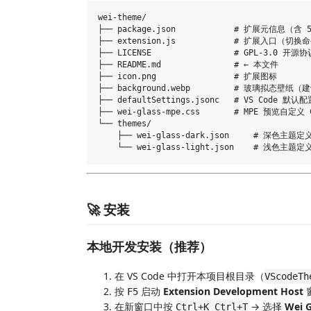
wei-theme/

├── package.json            # 扩展元信息（含
├── extension.js            # 扩展入口（
├── LICENSE                 # GPL-3.0 开源协议
├── README.md               # ← 本文件

├── icon.png                # 扩展图标

├── background.webp         # 玻璃拟态壁
├── defaultSettings.jsonc   # VS Code
├── wei-glass-mpe.css       # MPE 预览自
└── themes/

    ├── wei-glass-dark.json     # 深色主题定义
🚀 安装
本地开发安装（推荐）
在 VS Code 中打开本项目根目录（
VScodeTh
按
启动
Extension Development Host
F5
在新窗口中按
→ 选择
Wei G
Ctrl+K Ctrl+T