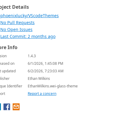
oject Details
phoenixlucky/VScodeThemes
No Pull Requests
No Open Issues
Last Commit: 2 months ago
re Info
sion
1.4.3
eased on
6/1/2026, 1:45:08 PM
t updated
6/2/2026, 7:23:03 AM
lisher
Ethan Wilkins
que Identifier
EthanWilkins.wei-glass-theme
ort
Report a concern