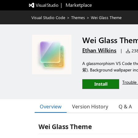
|   Marketplace
Visual Studio Code
>
Themes
>
Wei Glass Theme
Wei Glass The
Ethan Wilkins
|
238 
A glassmorphism VS Code the
紫). Background wallpaper inc
Trouble 
Install
Overview
Version History
Q & A
Wei Glass Theme