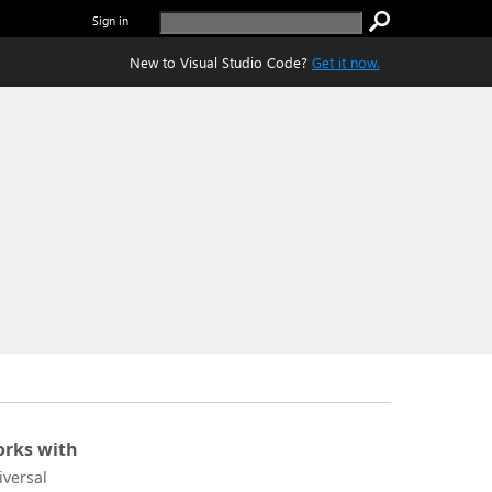
Sign in
New to Visual Studio Code?
Get it now.
rks with
iversal