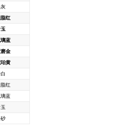
墨灰
胭脂红
青玉
琉璃蓝
紫磨金
琥珀黄
冷白
胭脂红
琉璃蓝
青玉
朱砂