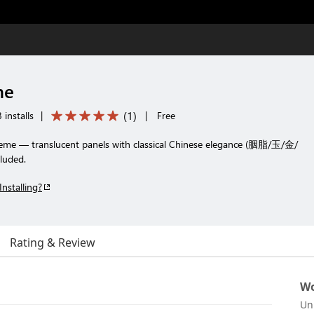
me
(
1
)
installs
|
|
Free
me — translucent panels with classical Chinese elegance (胭脂/玉/金/
luded.
Installing?
Rating & Review
Wo
Un