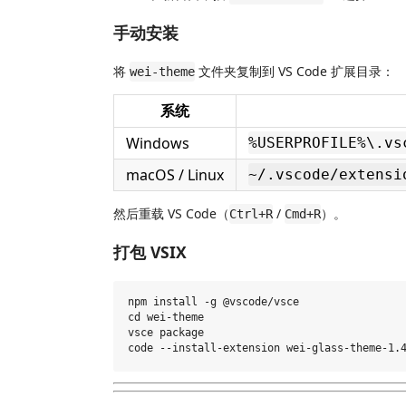
手动安装
将
文件夹复制到 VS Code 扩展目录：
wei-theme
系统
Windows
%USERPROFILE%\.vs
macOS / Linux
~/.vscode/extensi
然后重载 VS Code（
/
）。
Ctrl+R
Cmd+R
打包 VSIX
npm install -g @vscode/vsce

cd wei-theme

vsce package
