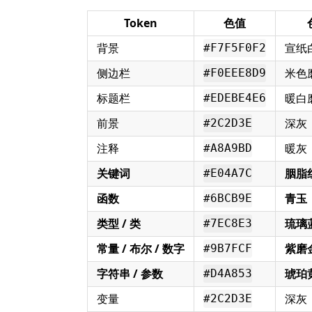
Token
色值
背景
宣纸
#F7F5F0F2
侧边栏
米色
#F0EEE8D9
标题栏
暖白
#EDEBE4E6
前景
深灰
#2C2D3E
注释
暖灰
#A8A9BD
关键词
胭脂
#E04A7C
函数
青玉
#6BCB9E
类型 / 类
琉璃
#7EC8E3
常量 / 布尔 / 数字
紫磨
#9B7FCF
字符串 / 参数
琥珀
#D4A853
变量
深灰
#2C2D3E