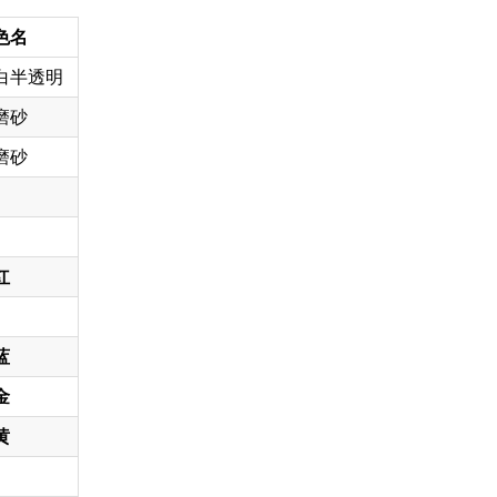
色名
白半透明
磨砂
磨砂
红
蓝
金
黄