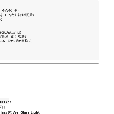
 5 个命令注册）

切换命令 + 首次安装推荐配置）



纸（建议设为桌面背景）

 默认配置快照（仅参考对照）

定义 CSS（深色/浅色双模式）



）
emes/
窗口
lass
或
Wei Glass Light