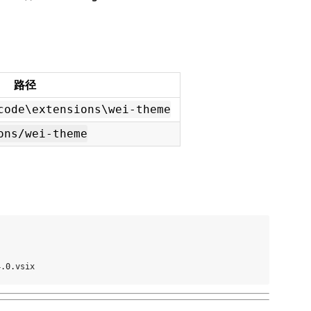
路径
code\extensions\wei-theme
ons/wei-theme