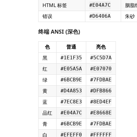
HTML 标签
胭脂
#E04A7C
错误
朱砂
#D6406A
终端 ANSI (深色)
色
普通
亮色
黑
#1E1F35
#5C5D7A
红
#E05A5A
#E07070
绿
#6BCB9E
#7FDBAE
黄
#D4A853
#DFB866
蓝
#7EC8E3
#8ED4EF
品红
#E04A7C
#E8668E
青
#6BCB9E
#7FDBAE
白
#EFEFF0
#FFFFFF