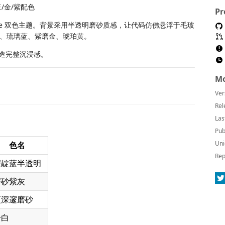
玉/金/紫配色
Pr
Code 双色主题。背景采用半透明磨砂质感，让代码仿佛悬浮于毛玻
、琉璃蓝、紫磨金、琥珀黄。
造完整沉浸感。
Mo
Ver
Rel
Las
Pub
Uni
色名
Rep
深靛蓝半透明
磨砂紫灰
更深邃磨砂
冷白