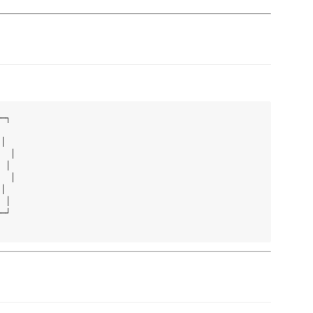
─┐

│

  │

 │

  │

│

 │

─┘
