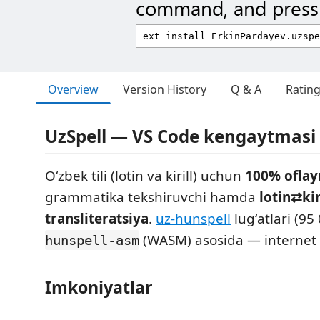
command, and press 
Overview
Version History
Q & A
Ratin
UzSpell — VS Code kengaytmasi
Oʻzbek tili (lotin va kirill) uchun
100% oflay
grammatika tekshiruvchi hamda
lotin⇄kir
transliteratsiya
.
uz-hunspell
lugʻatlari (95
(WASM) asosida — internet 
hunspell-asm
Imkoniyatlar