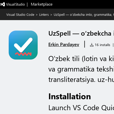
|   Marketplace
Visual Studio Code
>
Linters
>
UzSpell — oʻzbekcha imlo, grammatika, tr
UzSpell — oʻzbekcha i
|
Erkin Pardayev
16 installs
|
Oʻzbek tili (lotin va 
va grammatika tekshi
transliteratsiya. uz-h
Installation
Launch VS Code Qui