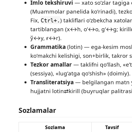
Imlo tekshiruvi
— xato soʻzlar tagiga 
(Muammolar panelida koʻrinadi), tezko
Fix,
) takliflari oʻzbekcha xatola
Ctrl+.
tartiblangan (x↔h, oʻ↔o, gʻ↔g; kiri
ў↔у, ғ↔г).
Grammatika
(lotin) — ega-kesim mos
koʻmakchi kelishigi, son+birlik, takror s
Tezkor amallar
— taklifni qoʻllash, «eʼ
(sessiya), «lugʻatga qoʻshish» (doimiy).
Transliteratsiya
— belgilangan matn 
hujjatni lotin⇄kirill (buyruqlar palitras
Sozlamalar
Sozlama
Tavsif