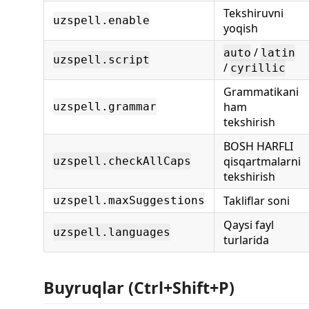
Tekshiruvni
uzspell.enable
yoqish
/
auto
latin
uzspell.script
/
cyrillic
Grammatikani
ham
uzspell.grammar
tekshirish
BOSH HARFLI
qisqartmalarni
uzspell.checkAllCaps
tekshirish
Takliflar soni
uzspell.maxSuggestions
Qaysi fayl
uzspell.languages
turlarida
Buyruqlar (Ctrl+Shift+P)