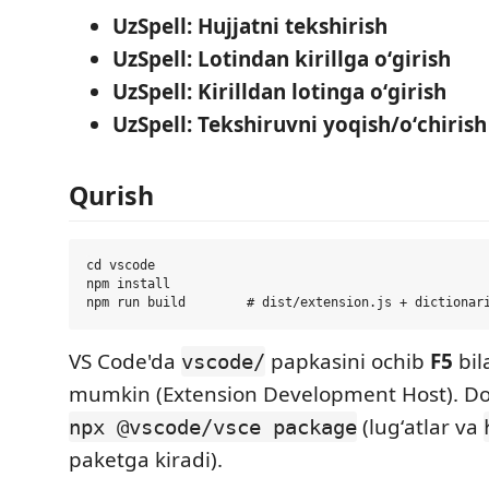
UzSpell: Hujjatni tekshirish
UzSpell: Lotindan kirillga oʻgirish
UzSpell: Kirilldan lotinga oʻgirish
UzSpell: Tekshiruvni yoqish/oʻchirish
Qurish
cd vscode

npm install

VS Code'da
papkasini ochib
F5
bil
vscode/
mumkin (Extension Development Host). Do
(lugʻatlar va
npx @vscode/vsce package
paketga kiradi).