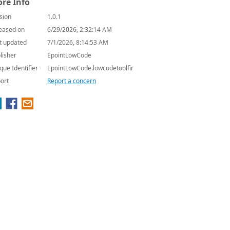
re Info
sion
1.0.1
eased on
6/29/2026, 2:32:14 AM
t updated
7/1/2026, 8:14:53 AM
lisher
EpointLowCode
que Identifier
EpointLowCode.lowcodetoolfir
ort
Report a concern