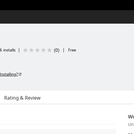
(
0
)
6 installs
|
|
Free
Installing?
Rating & Review
Wo
Un