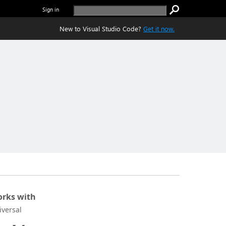
Sign in
New to Visual Studio Code?
Get it now.
rks with
iversal