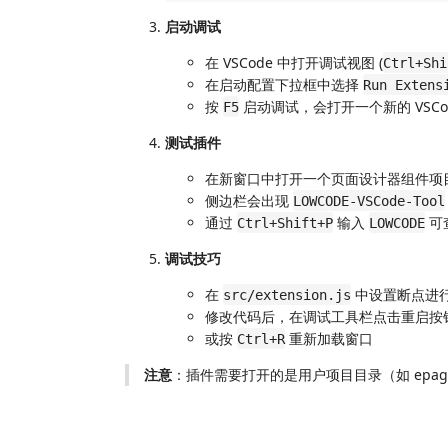
启动调试
在 VSCode 中打开调试视图 (
Ctrl+Shi
在启动配置下拉框中选择
Run Extens
按
启动调试，会打开一个新的 VSCo
F5
测试插件
在新窗口中打开一个页面设计器组件项
侧边栏会出现
LOWCODE-VSCode-Tool
通过
输入
可
Ctrl+Shift+P
LOWCODE
调试技巧
在
中设置断点进
src/extension.js
修改代码后，在调试工具栏点击重启按
或按
重新加载窗口
Ctrl+R
注意
：插件需要打开的是用户项目目录（如 epagede