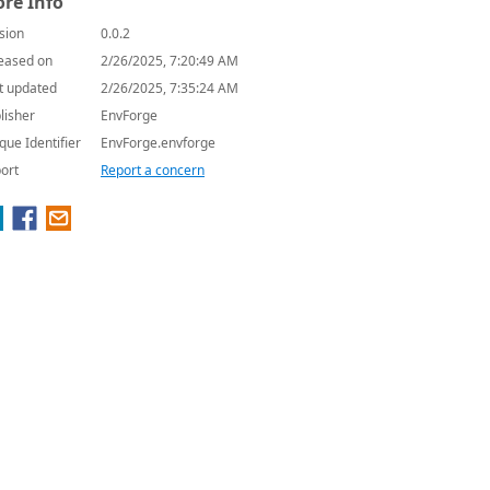
re Info
sion
0.0.2
eased on
2/26/2025, 7:20:49 AM
t updated
2/26/2025, 7:35:24 AM
lisher
EnvForge
que Identifier
EnvForge.envforge
ort
Report a concern