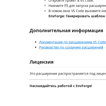
Откройте проект в VS Code.
Нажмите
для запуска расширен
F5
В новом окне VS Code вызовите ко
EnvForge: Генерировать шаблон
.
Дополнительная информация
Документация по расширениям VS Code
Руководство по созданию расширений
Лицензия
Это расширение распространяется под лицен
Наслаждайтесь работой с EnvForge!