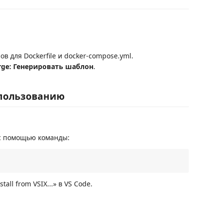
 для Dockerfile и docker-compose.yml.
rge: Генерировать шаблон
.
спользованию
с помощью команды:
ll from VSIX...» в VS Code.