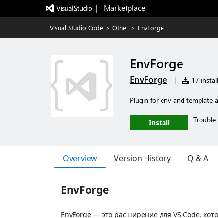
|   Marketplace
Visual Studio Code
>
Other
>
EnvForge
EnvForge
EnvForge
|
17 instal
Plugin for env and template
Trouble 
Install
Overview
Version History
Q & A
EnvForge
EnvForge — это расширение для VS Code, кот