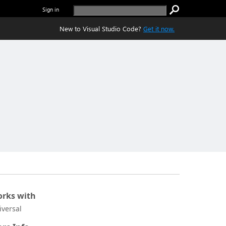
Sign in
New to Visual Studio Code?
Get it now.
rks with
iversal