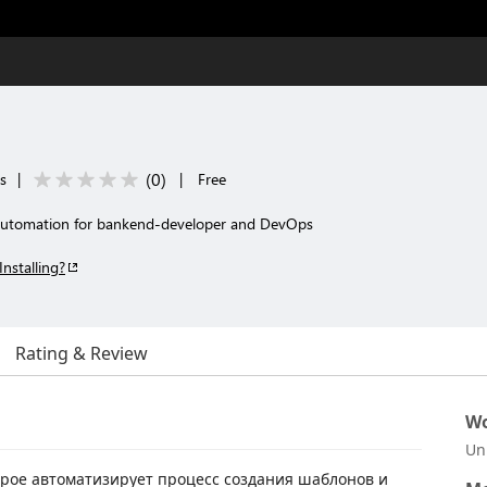
(
0
)
ls
|
|
Free
 automation for bankend-developer and DevOps
Installing?
Rating & Review
Wo
Un
орое автоматизирует процесс создания шаблонов и