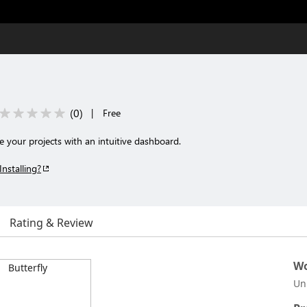
(
0
)
|
Free
e your projects with an intuitive dashboard.
Installing?
Rating & Review
Wo
Un