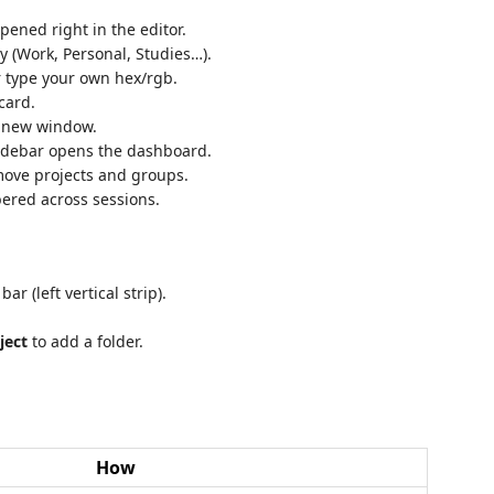
opened right in the editor.
 (Work, Personal, Studies…).
r type your own hex/rgb.
card.
a new window.
idebar opens the dashboard.
ove projects and groups.
ered across sessions.
bar (left vertical strip).
ject
to add a folder.
How