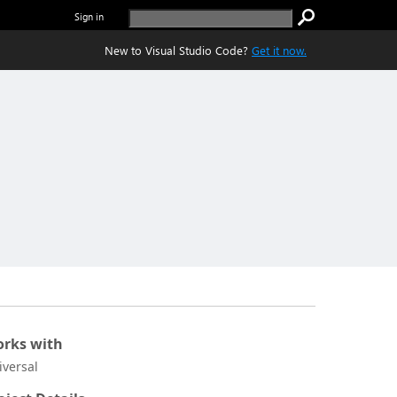
Sign in
New to Visual Studio Code?
Get it now.
rks with
iversal