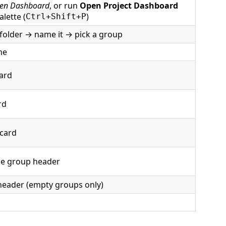
en Dashboard
, or run
Open Project Dashboard
lette (
)
Ctrl+Shift+P
folder → name it → pick a group
me
ard
rd
 card
he group header
header (empty groups only)