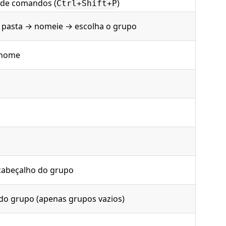
 de comandos (
)
Ctrl+Shift+P
 pasta → nomeie → escolha o grupo
 nome
cabeçalho do grupo
do grupo (apenas grupos vazios)