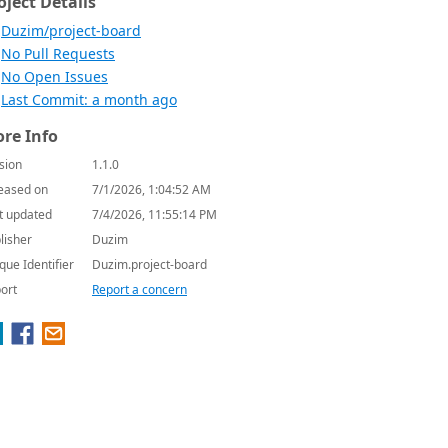
oject Details
Duzim/project-board
No Pull Requests
No Open Issues
Last Commit: a month ago
re Info
sion
1.1.0
eased on
7/1/2026, 1:04:52 AM
t updated
7/4/2026, 11:55:14 PM
lisher
Duzim
que Identifier
Duzim.project-board
ort
Report a concern