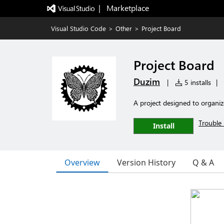
|   Marketplace
Visual Studio Code
>
Other
>
Project Board
Project Board
Duzim
|
5 installs
|
A project designed to organiz
Trouble 
Install
Overview
Version History
Q & A