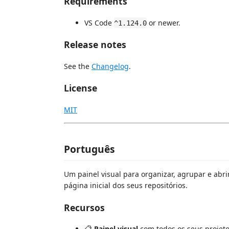
Requirements
VS Code
or newer.
^1.124.0
Release notes
See the
Changelog
.
License
MIT
Português
Um painel visual para organizar, agrupar e ab
página inicial dos seus repositórios.
Recursos
📋
Painel visual
com todos os seus projetos