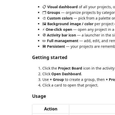
📋
Visual dashboard
of all your projects, 
🗂️
Groups
— organize projects by category
🎨
Custom colors
— pick from a palette o
🖼️
Background image / color
per project 
⚡
One-click open
— open any project in 
🧭
Activity bar icon
— a launcher in the s
✏️
Full management
— add, edit, and rem
💾
Persistent
— your projects are rememb
Getting started
Click the
Project Board
icon in the activity 
Click
Open Dashboard
.
Use
+ Group
to create a group, then
+ Pro
Click a card to open that project.
Usage
Action