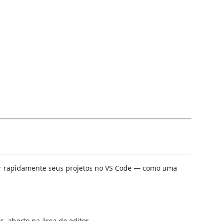
rir rapidamente seus projetos no VS Code — como uma
, aberto na área do editor.