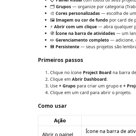
🗂️
Grupos
— organize por categoria (Trab
🎨
Cores personalizadas
— escolha de uma
🖼️
Imagem ou cor de fundo
por card de p
⚡
Abrir com um clique
— abra qualquer p
🧭
Ícone na barra de atividades
— um lanç
✏️
Gerenciamento completo
— adicione, 
💾
Persistente
— seus projetos são lembra
Primeiros passos
Clique no ícone
Project Board
na barra de 
Clique em
Abrir Dashboard
.
Use
+ Grupo
para criar um grupo e
+ Proj
Clique em um card para abrir o projeto.
Como usar
Ação
Ícone na barra de at
Abrir o painel