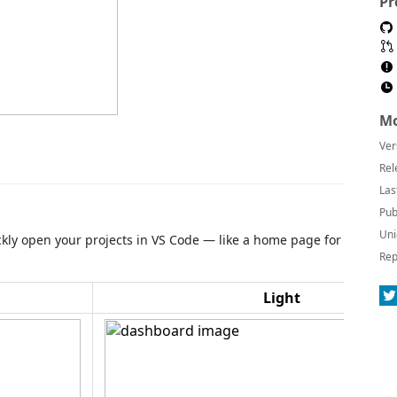
Pr
Mo
Ver
Rel
Las
Pub
Uni
ckly open your projects in VS Code — like a home page for
Rep
Light